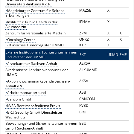
Universitätsklinikums A.ö.R.
MAZSE
X
Magdeburger Zentrum für Seltene
Erkrankungen
IPHAM
X
Institut für Public Health in der
Akutmedizin
Zentrum für Personalisierte Medizin
ZPM
X
X
ONKZ
X
X
Oncology Center
-
Klinisches Tumorregister UMMD
KTR
X
Externe Institutionen, Tochterunternehmen
EXT
E
UKMD
FME
und Partner der UMMD
AEKSA
Ärztekammer Sachsen-Anhalt
Akademische Lehrkrankenhäuser der
ALKUMMD
UMMD
AKSA
Aktion Knochenmarkspende Sachsen-
Anhalt e.V.
ASB
Arbeitersamariterbund
CANCOM
Cancom GmbH
KVBD
KVSA Bereitschaftsdienst Praxis
BRU
BRU Security GmbH Dienstleister
Wachschutz
Bewachungs- und Sicherheitsunternehmen
BSU
GmbH Sachsen-Anhalt