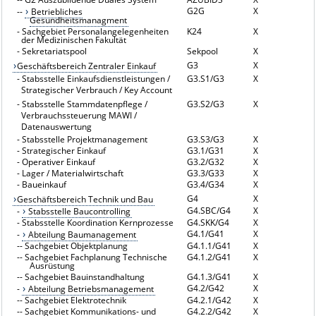
G2G
X
--
Betriebliches
Gesundheitsmanagment
-
Sachgebiet Personalangelegenheiten
K24
X
der Medizinischen Fakultät
-
Sekretariatspool
Sekpool
X
G3
X
Geschäftsbereich Zentraler Einkauf
-
Stabsstelle Einkaufsdienstleistungen /
G3.S1/G3
X
Strategischer Verbrauch / Key Account
-
Stabsstelle Stammdatenpflege /
G3.S2/G3
X
Verbrauchssteuerung MAWI /
Datenauswertung
-
Stabsstelle Projektmanagement
G3.S3/G3
X
-
Strategischer Einkauf
G3.1/G31
X
-
Operativer Einkauf
G3.2/G32
X
-
Lager / Materialwirtschaft
G3.3/G33
X
-
Baueinkauf
G3.4/G34
X
G4
X
Geschäftsbereich Technik und Bau
G4.SBC/G4
X
-
Stabsstelle Baucontrolling
-
Stabsstelle Koordination Kernprozesse
G4.SKK/G4
X
G4.1/G41
X
-
Abteilung Baumanagement
--
Sachgebiet Objektplanung
G4.1.1/G41
X
--
Sachgebiet Fachplanung Technische
G4.1.2/G41
X
Ausrüstung
--
Sachgebiet Bauinstandhaltung
G4.1.3/G41
X
G4.2/G42
X
-
Abteilung Betriebsmanagement
--
Sachgebiet Elektrotechnik
G4.2.1/G42
X
--
Sachgebiet Kommunikations- und
G4.2.2/G42
X