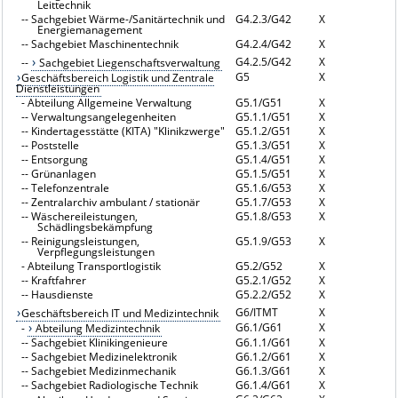
Leittechnik
--
Sachgebiet Wärme-/Sanitärtechnik und
G4.2.3/G42
X
Energiemanagement
--
Sachgebiet Maschinentechnik
G4.2.4/G42
X
G4.2.5/G42
X
--
Sachgebiet Liegenschaftsverwaltung
G5
X
Geschäftsbereich Logistik und Zentrale
Dienstleistungen
-
Abteilung Allgemeine Verwaltung
G5.1/G51
X
--
Verwaltungsangelegenheiten
G5.1.1/G51
X
--
Kindertagesstätte (KITA) "Klinikzwerge"
G5.1.2/G51
X
--
Poststelle
G5.1.3/G51
X
--
Entsorgung
G5.1.4/G51
X
--
Grünanlagen
G5.1.5/G51
X
--
Telefonzentrale
G5.1.6/G53
X
--
Zentralarchiv ambulant / stationär
G5.1.7/G53
X
--
Wäschereileistungen,
G5.1.8/G53
X
Schädlingsbekämpfung
--
Reinigungsleistungen,
G5.1.9/G53
X
Verpflegungsleistungen
-
Abteilung Transportlogistik
G5.2/G52
X
--
Kraftfahrer
G5.2.1/G52
X
--
Hausdienste
G5.2.2/G52
X
G6/ITMT
X
Geschäftsbereich IT und Medizintechnik
G6.1/G61
X
-
Abteilung Medizintechnik
--
Sachgebiet Klinikingenieure
G6.1.1/G61
X
--
Sachgebiet Medizinelektronik
G6.1.2/G61
X
--
Sachgebiet Medizinmechanik
G6.1.3/G61
X
--
Sachgebiet Radiologische Technik
G6.1.4/G61
X