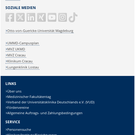
SOZIALE MEDIEN
Otto-von-Guericke-Universität Magdeburg
UMMD-Campusplan
MVZ UKMD
MVZ Cracau
Klinikum Cracau
Lungenklinik Lostau
LINKS
Über uns
Medizinischer Fakultätentag
Verband der Universitätsklinika Deutschlands e.V. (VUD)
Fördervereine
Allgemeine Auftrags- und Zahlungsbedingungen
SERVICE
Personensuche
Kliniken/Institute/Einrichtungen