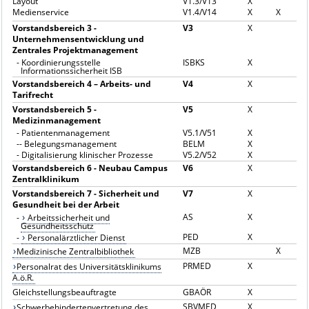
Layout
V1.3/V13
X
Medienservice
V1.4/V14
X
X
Vorstandsbereich 3 -
V3
X
Unternehmensentwicklung und
Zentrales Projektmanagement
-
Koordinierungsstelle
ISBKS
X
Informationssicherheit ISB
Vorstandsbereich 4 – Arbeits- und
V4
X
Tarifrecht
Vorstandsbereich 5 -
V5
X
Medizinmanagement
-
Patientenmanagement
V5.1/V51
X
--
Belegungsmanagement
BELM
X
-
Digitalisierung klinischer Prozesse
V5.2/V52
X
Vorstandsbereich 6 - Neubau Campus
V6
X
Zentralklinikum
Vorstandsbereich 7 - Sicherheit und
V7
X
Gesundheit bei der Arbeit
AS
X
-
Arbeitssicherheit und
Gesundheitsschutz
PED
X
-
Personalärztlicher Dienst
MZB
X
Medizinische Zentralbibliothek
PRMED
X
Personalrat des Universitätsklinikums
A.ö.R.
Gleichstellungsbeauftragte
GBAÖR
X
SBVMED
X
Schwerbehindertenvertretung des