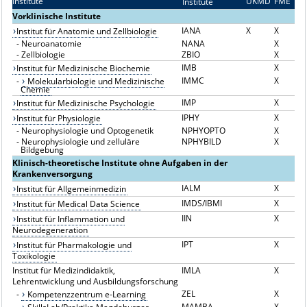
Institute
UKMD
FME
Institute
I
Vorklinische Institute
IANA
X
X
Institut für Anatomie und Zellbiologie
-
Neuroanatomie
NANA
X
-
Zellbiologie
ZBIO
X
IMB
X
Institut für Medizinische Biochemie
IMMC
X
-
Molekularbiologie und Medizinische
Chemie
IMP
X
Institut für Medizinische Psychologie
IPHY
X
Institut für Physiologie
-
Neurophysiologie und Optogenetik
NPHYOPTO
X
-
Neurophysiologie und zelluläre
NPHYBILD
X
Bildgebung
Klinisch-theoretische Institute ohne Aufgaben in der
Krankenversorgung
IALM
X
Institut für Allgemeinmedizin
IMDS/IBMI
X
Institut für Medical Data Science
IIN
X
Institut für Inflammation und
Neurodegeneration
IPT
X
Institut für Pharmakologie und
Toxikologie
Institut für Medizindidaktik,
IMLA
X
Lehrentwicklung und Ausbildungsforschung
ZEL
X
-
Kompetenzzentrum e-Learning
MAMBA
X