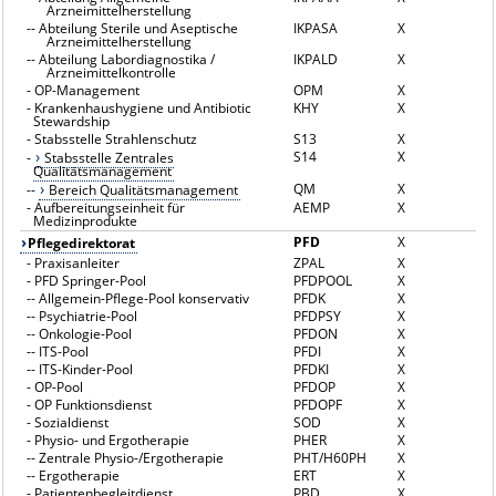
Arzneimittelherstellung
--
Abteilung Sterile und Aseptische
IKPASA
X
Arzneimittelherstellung
--
Abteilung Labordiagnostika /
IKPALD
X
Arzneimittelkontrolle
-
OP-Management
OPM
X
-
Krankenhaushygiene und Antibiotic
KHY
X
Stewardship
-
Stabsstelle Strahlenschutz
S13
X
S14
X
-
Stabsstelle Zentrales
Qualitätsmanagement
QM
X
--
Bereich Qualitätsmanagement
-
Aufbereitungseinheit für
AEMP
X
Medizinprodukte
PFD
X
Pflegedirektorat
-
Praxisanleiter
ZPAL
X
-
PFD Springer-Pool
PFDPOOL
X
--
Allgemein-Pflege-Pool konservativ
PFDK
X
--
Psychiatrie-Pool
PFDPSY
X
--
Onkologie-Pool
PFDON
X
--
ITS-Pool
PFDI
X
--
ITS-Kinder-Pool
PFDKI
X
-
OP-Pool
PFDOP
X
-
OP Funktionsdienst
PFDOPF
X
-
Sozialdienst
SOD
X
-
Physio- und Ergotherapie
PHER
X
--
Zentrale Physio-/Ergotherapie
PHT/H60PH
X
--
Ergotherapie
ERT
X
-
Patientenbegleitdienst
PBD
X