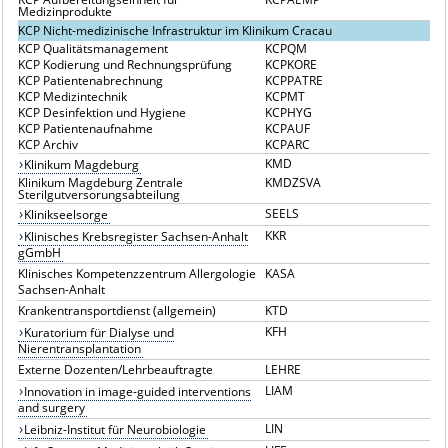
Medizinprodukte
KCP Nicht-medizinische Infrastruktur im Klinikum Cracau
KCP Qualitätsmanagement
KCPQM
KCP Kodierung und Rechnungsprüfung
KCPKORE
KCP Patientenabrechnung
KCPPATRE
KCP Medizintechnik
KCPMT
KCP Desinfektion und Hygiene
KCPHYG
KCP Patientenaufnahme
KCPAUF
KCP Archiv
KCPARC
KMD
Klinikum Magdeburg
Klinikum Magdeburg Zentrale
KMDZSVA
Sterilgutversorungsabteilung
SEELS
Klinikseelsorge
KKR
Klinisches Krebsregister Sachsen-Anhalt
gGmbH
Klinisches Kompetenzzentrum Allergologie
KASA
Sachsen-Anhalt
Krankentransportdienst (allgemein)
KTD
KFH
Kuratorium für Dialyse und
Nierentransplantation
Externe Dozenten/Lehrbeauftragte
LEHRE
LIAM
Innovation in image-guided interventions
and surgery
LIN
Leibniz-Institut für Neurobiologie