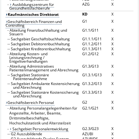
AZG
X
-
Ausbildungszentrum für
Gesundheitsfachberufe
KD
X
Kaufmännisches Direktorat
G1
X
Geschäftsbereich Finanzen und
Controlling
-
Abteilung Finanzbuchhaltung und
G1.1/G11
X
Steuern
--
Sachgebiet Geschäftsbuchhaltung
G1.1.1/G11
X
--
Sachgebiet Debitorenbuchhaltung
G1.1.2/G11
X
--
Sachgebiet Kreditorenbuchhaltung
G1.1.3/G11
X
-
Abteilung Kosten- und
G1.2/G12
X
Leistungsrechnung /
Entgeltverhandlungen
-
Abteilung Administratives
G1.3/G13
X
Patientenmanagement und Abrechnung
--
Sachgebiet Stationäre
G1.3.1/G13
X
Patientenaufnahme
--
Sachgebiet Ambulante Kostensicherung
G1.3.2/G13
X
und Abrechnung
--
Sachgebiet Stationäre Kostensicherung
G1.3.3/G13
X
und Abrechnung
G2
X
Geschäftsbereich Personal
-
Abteilung Personalangelegenheiten für
G2.1/G21
X
Angestellte, Arbeiter, Beamte,
Drittmittelbeschäftigte,
Hochschulstatistik und Altersteilzeit
G2.3/G23
X
-
Sachgebiet Personalentwicklung
--
G2 Auszubildende
AZUBI
X
--
G2 Auszubildende Duales System
AZUBIDS
X