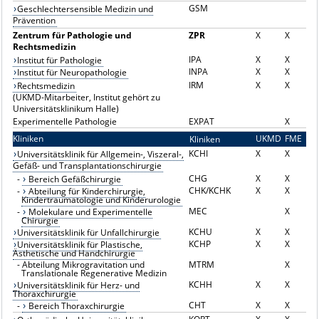
GSM
Geschlechtersensible Medizin und
Prävention
Zentrum für Pathologie und
ZPR
X
X
Rechtsmedizin
IPA
X
X
Institut für Pathologie
INPA
X
X
Institut für Neuropathologie
IRM
X
X
Rechtsmedizin
(UKMD-Mitarbeiter, Institut gehört zu
Universitätsklinikum Halle)
Experimentelle Pathologie
EXPAT
X
Kliniken
UKMD
FME
Kliniken
K
KCHI
X
X
Universitätsklinik für Allgemein-, Viszeral-,
Gefäß- und Transplantationschirurgie
CHG
X
X
-
Bereich Gefäßchirurgie
CHK/KCHK
X
X
-
Abteilung für Kinderchirurgie,
Kindertraumatologie und Kinderurologie
MEC
X
-
Molekulare und Experimentelle
Chirurgie
KCHU
X
X
Universitätsklinik für Unfallchirurgie
KCHP
X
X
Universitätsklinik für Plastische,
Ästhetische und Handchirurgie
-
Abteilung Mikrogravitation und
MTRM
X
Translationale Regenerative Medizin
KCHH
X
X
Universitätsklinik für Herz- und
Thoraxchirurgie
CHT
X
X
-
Bereich Thoraxchirurgie