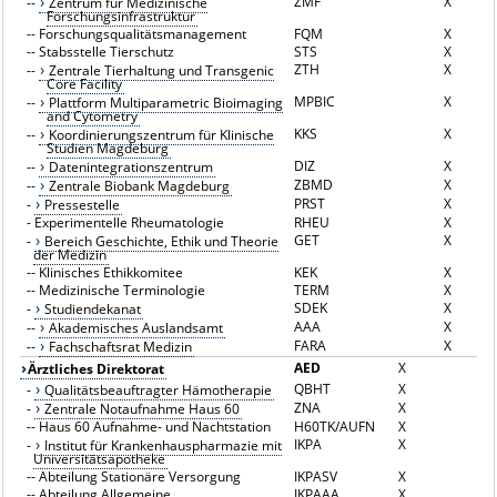
ZMF
X
--
Zentrum für Medizinische
Forschungsinfrastruktur
--
Forschungsqualitätsmanagement
FQM
X
--
Stabsstelle Tierschutz
STS
X
ZTH
X
--
Zentrale Tierhaltung und Transgenic
Core Facility
MPBIC
X
--
Plattform Multiparametric Bioimaging
and Cytometry
KKS
X
--
Koordinierungszentrum für Klinische
Studien Magdeburg
DIZ
X
--
Datenintegrationszentrum
ZBMD
X
--
Zentrale Biobank Magdeburg
PRST
X
-
Pressestelle
-
Experimentelle Rheumatologie
RHEU
X
GET
X
-
Bereich Geschichte, Ethik und Theorie
der Medizin
--
Klinisches Ethikkomitee
KEK
X
--
Medizinische Terminologie
TERM
X
SDEK
X
-
Studiendekanat
AAA
X
--
Akademisches Auslandsamt
FARA
X
--
Fachschaftsrat Medizin
AED
X
Ärztliches Direktorat
QBHT
X
-
Qualitätsbeauftragter Hämotherapie
ZNA
X
-
Zentrale Notaufnahme Haus 60
--
Haus 60 Aufnahme- und Nachtstation
H60TK/AUFN
X
IKPA
X
-
Institut für Krankenhauspharmazie mit
Universitätsapotheke
--
Abteilung Stationäre Versorgung
IKPASV
X
--
Abteilung Allgemeine
IKPAAA
X