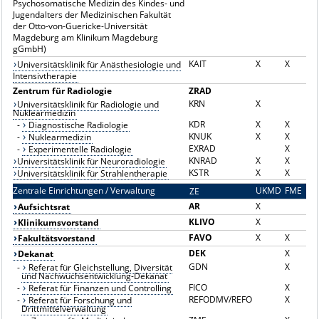
Psychosomatische Medizin des Kindes- und
Jugendalters der Medizinischen Fakultät
der Otto-von-Guericke-Universität
Magdeburg am Klinikum Magdeburg
gGmbH)
KAIT
X
X
Universitätsklinik für Anästhesiologie und
Intensivtherapie
Zentrum für Radiologie
ZRAD
KRN
X
Universitätsklinik für Radiologie und
Nuklearmedizin
KDR
X
X
-
Diagnostische Radiologie
KNUK
X
X
-
Nuklearmedizin
EXRAD
X
-
Experimentelle Radiologie
KNRAD
X
X
Universitätsklinik für Neuroradiologie
KSTR
X
X
Universitätsklinik für Strahlentherapie
Zentrale Einrichtungen / Verwaltung
UKMD
FME
ZE
Z
AR
X
Aufsichtsrat
KLIVO
X
Klinikumsvorstand
FAVO
X
X
Fakultätsvorstand
DEK
X
Dekanat
GDN
X
-
Referat für Gleichstellung, Diversität
und Nachwuchsentwicklung-Dekanat
FICO
X
-
Referat für Finanzen und Controlling
REFODMV/REFO
X
-
Referat für Forschung und
Drittmittelverwaltung