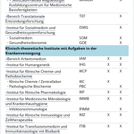
-
SkillsLab/Praktika Magdeburger
Ausbildungszentrum für Medizinische
Basisfertigkeiten
TEF
X
Bereich Translationale
Entzündungsforschung
ISMG
X
Institut für Sozialmedizin und
Gesundheitssystemforschung
-
Sozialmedizin
SOM
X
-
Gesundheitsökonomie
GOE
X
Klinisch-theoretische Institute mit Aufgaben in der
Krankenversorgung
IAM
X
X
Bereich Arbeitsmedizin
IHG
X
X
Institut für Humangenetik
IKCP
X
X
Institut für Klinische Chemie und
Pathobiochemie
-
Klinische Chemie / Zentrallabor
IKC
X
-
Pathologische Biochemie
PBC
X
IKP
X
X
Institut für Klinische Pharmakologie
IMMB
X
X
Institut für Medizinische Mikrobiologie
und Krankenhaushygiene
-
Infektionsimmunologie
IFIMM
X
IKIZ
X
X
Institut für Klinische Immunologie und
Zelltherapeutika
ITIB
X
X
Institut für Transfusionsmedizin und
Immunhämatologie mit Blutbank