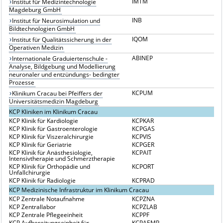
IMTM
Institut für Medizintechnologie
Magdeburg GmbH
INB
Institut für Neurosimulation und
Bildtechnologien GmbH
IQOM
Institut für Qualitätssicherung in der
Operativen Medizin
ABINEP
Internationale Graduiertenschule -
Analyse, Bildgebung und Modellierung
neuronaler und entzündungs- bedingter
Prozesse
KCPUM
Klinikum Cracau bei Pfeiffers der
Universitätsmedizin Magdeburg
KCP Kliniken im Klinikum Cracau
KCP Klinik für Kardiologie
KCPKAR
KCP Klinik für Gastroenterologie
KCPGAS
KCP Klinik für Viszeralchirurgie
KCPVIS
KCP Klinik für Geriatrie
KCPGER
KCP Klinik für Anästhesiologie,
KCPAIT
Intensivtherapie und Schmerztherapie
KCP Klinik für Orthopädie und
KCPORT
Unfallchirurgie
KCP Klinik für Radiologie
KCPRAD
KCP Medizinische Infrastruktur im Klinikum Cracau
KCP Zentrale Notaufnahme
KCPZNA
KCP Zentrallabor
KCPZLAB
KCP Zentrale Pflegeeinheit
KCPPF
KCP Aufbereitungseinheit für
KCPAEMP