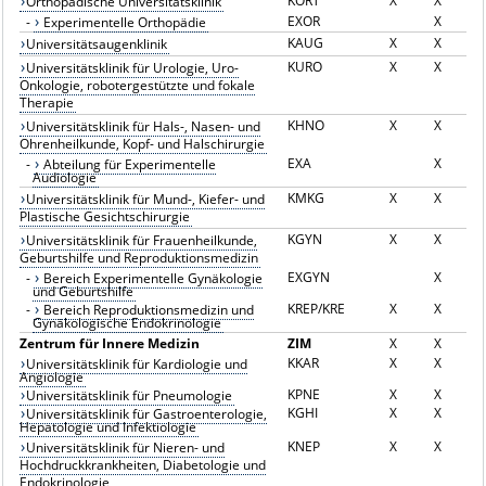
KORT
X
X
Orthopädische Universitätsklinik
EXOR
X
-
Experimentelle Orthopädie
KAUG
X
X
Universitätsaugenklinik
KURO
X
X
Universitätsklinik für Urologie, Uro-
Onkologie, robotergestützte und fokale
Therapie
KHNO
X
X
Universitätsklinik für Hals-, Nasen- und
Ohrenheilkunde, Kopf- und Halschirurgie
EXA
X
-
Abteilung für Experimentelle
Audiologie
KMKG
X
X
Universitätsklinik für Mund-, Kiefer- und
Plastische Gesichtschirurgie
KGYN
X
X
Universitätsklinik für Frauenheilkunde,
Geburtshilfe und Reproduktionsmedizin
EXGYN
X
-
Bereich Experimentelle Gynäkologie
und Geburtshilfe
KREP/KRE
X
X
-
Bereich Reproduktionsmedizin und
Gynäkologische Endokrinologie
Zentrum für Innere Medizin
ZIM
X
X
KKAR
X
X
Universitätsklinik für Kardiologie und
Angiologie
KPNE
X
X
Universitätsklinik für Pneumologie
KGHI
X
X
Universitätsklinik für Gastroenterologie,
Hepatologie und Infektiologie
KNEP
X
X
Universitätsklinik für Nieren- und
Hochdruckkrankheiten, Diabetologie und
Endokrinologie