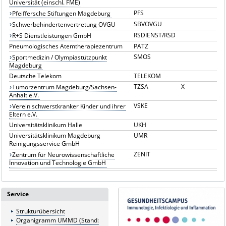
Universität (einschl. FME)
PFS
Pfeiffersche Stiftungen Magdeburg
SBVOVGU
Schwerbehindertenvertretung OVGU
RSDIENST/RSD
R+S Dienstleistungen GmbH
Pneumologisches Atemtherapiezentrum
PATZ
SMOS
Sportmedizin / Olympiastützpunkt
Magdeburg
Deutsche Telekom
TELEKOM
TZSA
X
Tumorzentrum Magdeburg/Sachsen-
Anhalt e.V.
VSKE
Verein schwerstkranker Kinder und ihrer
Eltern e.V.
Universitätsklinikum Halle
UKH
Universitätsklinikum Magdeburg
UMR
Reinigungsservice GmbH
ZENIT
Zentrum für Neurowissenschaftliche
Innovation und Technologie GmbH
Service
Strukturübersicht
Organigramm UMMD (Stand: