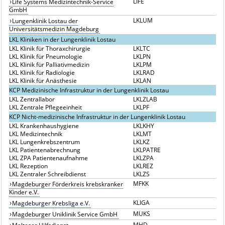
LIFE
Life Systems Medizintechnik-Service
GmbH
LKLUM
Lungenklinik Lostau der
Universitätsmedizin Magdeburg
LKL Kliniken in der Lungenklinik Lostau
LKL Klinik für Thoraxchirurgie
LKLTC
LKL Klinik für Pneumologie
LKLPN
LKL Klinik für Palliativmedizin
LKLPM
LKL Klinik für Radiologie
LKLRAD
LKL Klinik für Anästhesie
LKLAN
KCP Medizinische Infrastruktur in der Lungenklinik Lostau
LKL Zentrallabor
LKLZLAB
LKL Zentrale Pflegeeinheit
LKLPF
KCP Nicht-medizinische Infrastruktur in der Lungenklinik Lostau
LKL Krankenhaushygiene
LKLKHY
LKL Medizintechnik
LKLMT
LKL Lungenkrebszentrum
LKLKZ
LKL Patientenabrechnung
LKLPATRE
LKL ZPA Patientenaufnahme
LKLZPA
LKL Rezeption
LKLREZ
LKL Zentraler Schreibdienst
LKLZS
MFKK
Magdeburger Förderkreis krebskranker
Kinder e.V.
KLIGA
Magdeburger Krebsliga e.V.
MUKS
Magdeburger Uniklinik Service GmbH
MHD