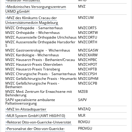
Malteser Hilfsdienst
MVZ
Medizinisches Versorgungszentrum
UKMD gGmbH
MVZCUM
MVZ des Klinikums Cracau der
Universitätsmedizin Magdeburg
MVZC Orthopädie - Samariterhaus
MVZCORTS
MVZC Orthopädie - Wichernhaus
MVZCORTW
MVZC Aussenstelle Orthopädie Ulrichshaus
MVZCORTU
MVZC Aussenstelle Orthopädie Harsdorfer
MVZCORTH
S
MVZC Gastroentrologie - Wichernhaus
MVZCGASW
MVZC Kardiologie - Wichernhaus
MVZCKARW
MVZC Hausarzt-Praxis - Bethanien/Cracau
MVZCHPBC
MVZC Hausarzt-Praxis Ottersleben
MVZCHPOT
MVZC Hausarzt-Praxis Tränsberg
MVZCHPTB
MVZC Chirurgische Praxis - Samariterhaus
MVZCCPSH
MVZC Gefäßchirurgische Praxis - Heumarkt
MVZCGPHM
MVZC Gefäßchirurgische Praxis -
MVZCGCPB
Bethanien
MVZC Med. Zentrum für Erwachsene mit
MZEB
Behinderung
SAPV spezialisierte ambulante
SAPV
Palliativversorgung
MVZAQ
MVZ Im Altstadtquartier
MLR
MLR System GmbH (AWT H60/H10)
ROVGU
Rektorat Otto-von-Guericke-Universität
PROVGU
Personalrat der Otto-von-Guericke-