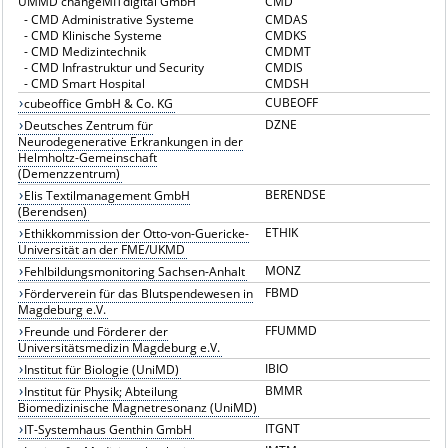
UMMD changeMITdigital GmbH
CMD
-
CMD Administrative Systeme
CMDAS
-
CMD Klinische Systeme
CMDKS
-
CMD Medizintechnik
CMDMT
-
CMD Infrastruktur und Security
CMDIS
-
CMD Smart Hospital
CMDSH
CUBEOFF
cubeoffice GmbH & Co. KG
DZNE
Deutsches Zentrum für
Neurodegenerative Erkrankungen in der
Helmholtz-Gemeinschaft
(Demenzzentrum)
BERENDSE
Elis Textilmanagement GmbH
(Berendsen)
ETHIK
Ethikkommission der Otto-von-Guericke-
Universität an der FME/UKMD
MONZ
Fehlbildungsmonitoring Sachsen-Anhalt
FBMD
Förderverein für das Blutspendewesen in
Magdeburg e.V.
FFUMMD
Freunde und Förderer der
Universitätsmedizin Magdeburg e.V.
IBIO
Institut für Biologie (UniMD)
BMMR
Institut für Physik; Abteilung
Biomedizinische Magnetresonanz (UniMD)
ITGNT
IT-Systemhaus Genthin GmbH