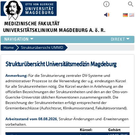
MEDIZINISCHE FAKULTÄT
UNIVERSITÄTSKLINIKUM MAGDEBURG A. ö. R.
INSTITUTE
Home
Strukturübersicht UMMD
KLINIKEN
ZENTRALE EINRICHTUNGEN
Strukturübersicht Universitätsmedizin Magdeburg
FORSCHUNG
Anmerkung:
Für die Strukturierung zentraler DV-Systeme und
PRESSE
administrativer Prozesse ist die Verwendung der u.g. eindeutigen Kürzel
ÜBER UNS
für alle Struktureinheiten nötig. Die Kürzel wurden in Anlehnung an die
offiziellen Bezeichnungen der Struktureinheiten und den an der Otto-von-
INTERNATIONAL
Guericke-Universität üblichen Konventionen zusammengestellt. Die
INTRANET
Bezeichnung der Struktureinheiten erfolgt entsprechend der
Gremienbeschlüsse (Aufsichtsrat, Klinikumsvorstand, Fakultätsvorstand).
Arbeitsstand vom 08.08.2026
, Struktur-Änderungen und -Erweiterungen
vorbehalten.
Kürzel:
Gehört