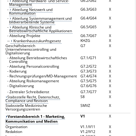
G6.2/G62
X
-
Abteilung Hardware- und Service-
Management
G6.3/G63
X
-
Abteilung Netzwerk und
Kommunikation
G6.4/G64
X
-
Abteilung Systemmanagement und
bildverarbeitende Systeme
G6.5/G65
X
-
Abteilung Klinische und
Betriebswirtschaftliche Applikationen
-
Abteilung Projekte
G6.7/G67
X
KHZG
X
--
Krankenhauszukunftsgesetz
Geschäftsbereich
G7
X
Unternehmenscontrolling und
Digitalisierung
-
Abteilung Betriebswirtschaftliches
G7.1/G71
X
Controlling
-
Abteilung Personalcontrolling
G7.2/G72
X
-
Kodierung
G7.3/G73
X
-
Rechnungsprüfungen/MD-Management
G7.4/G74
X
-
Abteilung Risikomanagement
G7.5/G75
X
-
Digitalisierung
G7.6/G76
X
-
Zentraler Schreibdienst
G7.7/G77
X
S8
X
Stabsstelle Recht, Datenschutz,
Compliance und Revision
Stabsstelle Medizinische
SMVZ
X
Versorgungszentren
V1
X
Vorstandsbereich 1 - Marketing,
Kommunikation und Medien
Organisation
V1.1/V11
X
Redaktion
V1.2/V12
X