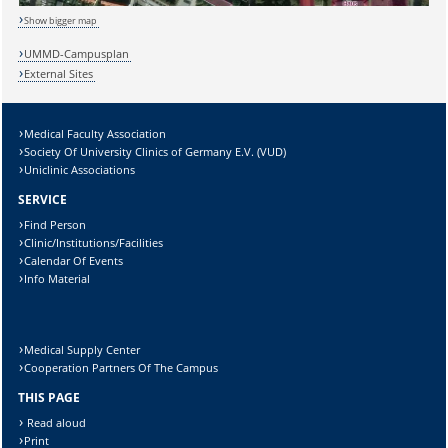
Show bigger map
UMMD-Campusplan
External Sites
Sicherheitsabfrage:
Medical Faculty Association
Society Of University Clinics of Germany E.V. (VUD)
Uniclinic Associations
SERVICE
Find Person
Lösung:
Clinic/Institutions/Facilities
Calendar Of Events
Info Material
Medical Supply Center
Cooperation Partners Of The Campus
THIS PAGE
Read aloud
Print