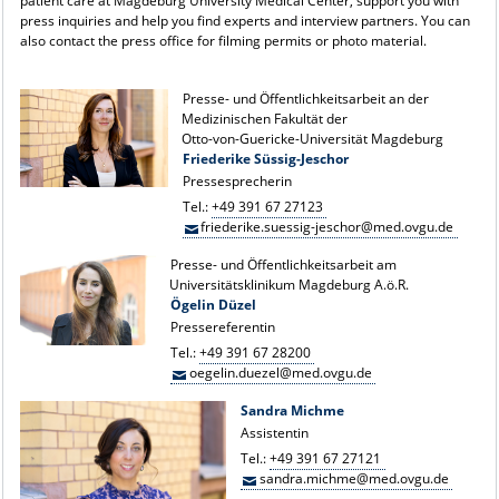
patient care at Magdeburg University Medical Center, support you with
press inquiries and help you find experts and interview partners. You can
also contact the press office for filming permits or photo material.
Presse- und Öffentlichkeitsarbeit an der
Medizinischen Fakultät der
Otto-von-Guericke-Universität Magdeburg
Friederike Süssig-Jeschor
Pressesprecherin
Tel.:
+49 391 67 27123
friederike.suessig-jeschor@med.ovgu.de
Presse- und Öffentlichkeitsarbeit am
Universitätsklinikum Magdeburg A.ö.R.
Ögelin Düzel
Pressereferentin
Tel.:
+49 391 67 28200
oegelin.duezel@med.ovgu.de
Sandra Michme
Assistentin
Tel.:
+49 391 67 27121
sandra.michme@med.ovgu.de