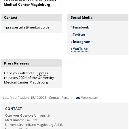
Medical Center Magdeburg
.
Contact
Social Media
pressestelle@med.ovgu.de
Facebook
Twitter
Instagram
YouTube
Press Releases
Here you will find all
press
releases 2024 of the University
Medical Center Magdeburg
.
Last Modification: 15.12.2025 - Contact Person:
Webmaster
Sie können eine Nachricht versenden an:
Webmaster
CONTACT
Ihre E-Mailadresse:
Otto-von-Guericke-Universität
Medizinische Fakultät
Universitätsklinikum Magdeburg A.ö.R.
Ihr Anliegen: