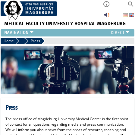
MEDICAL FACULTY
UNIVERSITY HOSPITAL MAGDEBURG
INSTITUTE
Home
Press
Press
CLINIC
CENTRAL FACILITIES
RESEARCH
PRESS
INTERNATIONAL
INTRANET
ABOUT US
Press
The press office of Magdeburg University Medical Center is the first point
of contact for all questions regarding media and press communication.
We will inform you about news from the areas of research, teaching and