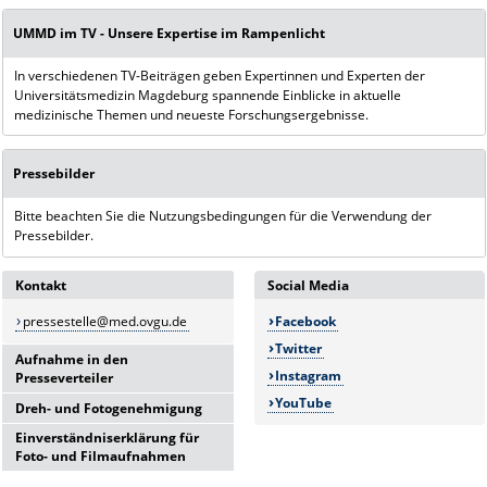
UMMD im TV - Unsere Expertise im Rampenlicht
In verschiedenen TV-Beiträgen geben Expertinnen und Experten der
Universitätsmedizin Magdeburg spannende Einblicke in aktuelle
medizinische Themen und neueste Forschungsergebnisse.
Pressebilder
Bitte beachten Sie die Nutzungsbedingungen für die Verwendung der
Pressebilder.
Kontakt
Social Media
pressestelle@med.ovgu.de
Facebook
Twitter
Aufnahme in den
Instagram
Presseverteiler
YouTube
Dreh- und Fotogenehmigung
Über dieses
Formular
können
Sie sich in den Presseverteiler
Einverständniserklärung für
Bitte senden Sie Ihren
Antrag
der Universitätsmedizin
Foto- und Filmaufnahmen
auf Dreh- und
Magdeburg aufnehmen lassen.
Fotogenehmigung
rechtzeitig