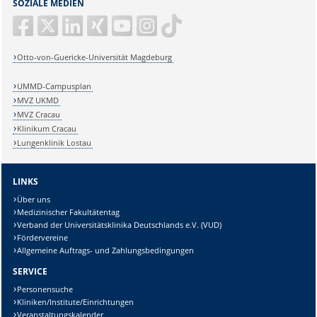
SOZIALE MEDIEN
Otto-von-Guericke-Universität Magdeburg
UMMD-Campusplan
MVZ UKMD
MVZ Cracau
Klinikum Cracau
Lungenklinik Lostau
LINKS
Über uns
Medizinischer Fakultätentag
Verband der Universitätsklinika Deutschlands e.V. (VUD)
Fördervereine
Allgemeine Auftrags- und Zahlungsbedingungen
SERVICE
Personensuche
Kliniken/Institute/Einrichtungen
Veranstaltungskalender