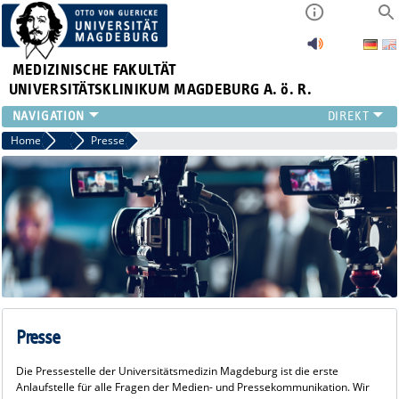
MEDIZINISCHE FAKULTÄT
UNIVERSITÄTSKLINIKUM MAGDEBURG A. ö. R.
INSTITUTE
Home
Presse
Presse
KLINIKEN
ZENTRALE EINRICHTUNGEN
FORSCHUNG
PRESSE
ÜBER UNS
INTERNATIONAL
INTRANET
Presse
Die Pressestelle der Universitätsmedizin Magdeburg ist die erste
Anlaufstelle für alle Fragen der Medien- und Pressekommunikation. Wir