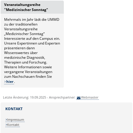
Hier finden Sie die
vor dem Termin an
Veranstaltungsreihe
Einverständniserklärung für
pressestelle@med.ovgu.de
.
"Medizinischer Sonntag"
Foto- und Filmaufnahmen
(nur
intern verfügbar).
Mehrmals im Jahr lädt die UMMD
zu der traditionellen
Veranstaltungsreihe
„Medizinischer Sonntag“
Interessierte auf den Campus ein.
Unsere Expertinnen und Experten
präsentieren dann
Wissenswertes über
medizinische Diagnostik,
Therapien und Forschung.
Weitere Informationen sowie
vergangene Veranstaltungen
zum Nachschauen finden Sie
hier
.
Letzte Änderung: 19.09.2025 - Ansprechpartner:
Webmaster
KONTAKT
Impressum
Kontakt