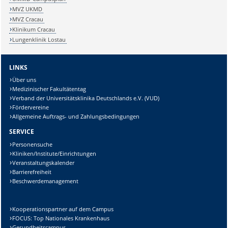
MVZ UKMD
MVZ Cracau
Klinikum Cracau
Lungenklinik Lostau
LINKS
Über uns
Medizinischer Fakultätentag
Verband der Universitätsklinika Deutschlands e.V. (VUD)
Fördervereine
Allgemeine Auftrags- und Zahlungsbedingungen
SERVICE
Personensuche
Kliniken/Institute/Einrichtungen
Veranstaltungskalender
Barrierefreiheit
Beschwerdemanagement
Kooperationspartner auf dem Campus
FOCUS: Top Nationales Krankenhaus
Gesundheitscampus