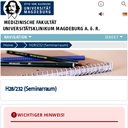
MEDIZINISCHE FAKULTÄT
UNIVERSITÄTSKLINIKUM MAGDEBURG A. ö. R.
INSTITUTE
Home
Seminarräume
H28/232 (Seminarraum)
KLINIKEN
ZENTRALE EINRICHTUNGEN
FORSCHUNG
PRESSE
ÜBER UNS
INTERNATIONAL
H28/232 (Seminarraum)
INTRANET
WICHTIGER HINWEIS!