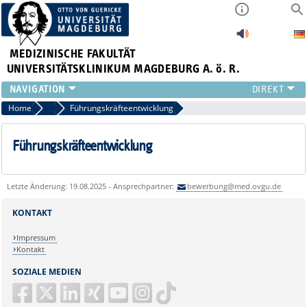
MEDIZINISCHE FAKULTÄT
UNIVERSITÄTSKLINIKUM MAGDEBURG A. ö. R.
INSTITUTE
Home
Personalentwicklung
Führungskräfteentwicklung
KLINIKEN
ZENTRALE EINRICHTUNGEN
Führungskräfteentwicklung
FORSCHUNG
PRESSE
Letzte Änderung: 19.08.2025 - Ansprechpartner:
bewerbung@med.ovgu.de
ÜBER UNS
INTERNATIONAL
KONTAKT
INTRANET
Impressum
Kontakt
SOZIALE MEDIEN