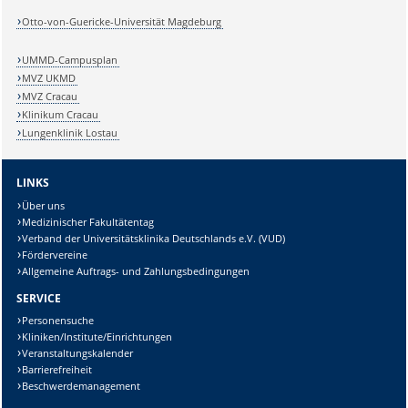
Otto-von-Guericke-Universität Magdeburg
UMMD-Campusplan
MVZ UKMD
MVZ Cracau
Klinikum Cracau
Lungenklinik Lostau
LINKS
Über uns
Medizinischer Fakultätentag
Verband der Universitätsklinika Deutschlands e.V. (VUD)
Fördervereine
Allgemeine Auftrags- und Zahlungsbedingungen
SERVICE
Personensuche
Kliniken/Institute/Einrichtungen
Veranstaltungskalender
Barrierefreiheit
Beschwerdemanagement