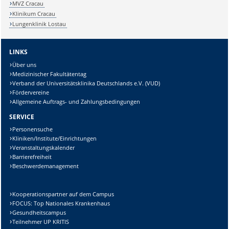
MVZ Cracau
Klinikum Cracau
Lungenklinik Lostau
LINKS
Über uns
Medizinischer Fakultätentag
Verband der Universitätsklinika Deutschlands e.V. (VUD)
Fördervereine
Allgemeine Auftrags- und Zahlungsbedingungen
SERVICE
Personensuche
Kliniken/Institute/Einrichtungen
Veranstaltungskalender
Barrierefreiheit
Beschwerdemanagement
Kooperationspartner auf dem Campus
FOCUS: Top Nationales Krankenhaus
Gesundheitscampus
Teilnehmer UP KRITIS