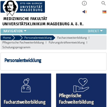
MEDIZINISCHE FAKULTÄT
UNIVERSITÄTSKLINIKUM MAGDEBURG A. ö. R.
INSTITUTE
Home
Karriere
Personalentwicklung
Facharztweiterbildung
Pflegerische Fachweiterbildung
Führungskräfteentwicklung
KLINIKEN
Schulungsprogramm
ZENTRALE EINRICHTUNGEN
FORSCHUNG
Personalentwicklung
PRESSE
ÜBER UNS
INTERNATIONAL
INTRANET
Pflegerische
Facharztweiterbildung
Fachweiterbildung