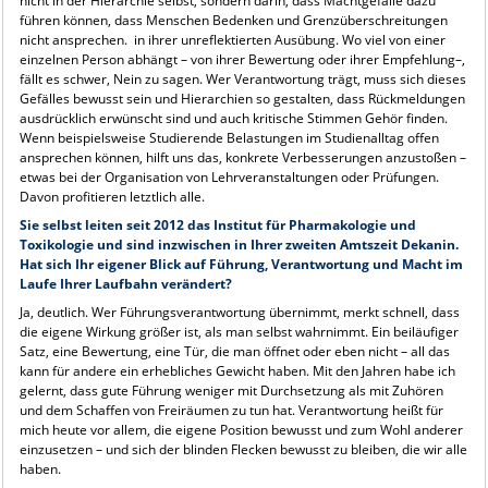
nicht in der Hierarchie selbst, sondern darin, dass Machtgefälle dazu
führen können, dass Menschen Bedenken und Grenzüberschreitungen
nicht ansprechen. in ihrer unreflektierten Ausübung. Wo viel von einer
einzelnen Person abhängt – von ihrer Bewertung oder ihrer Empfehlung–,
fällt es schwer, Nein zu sagen. Wer Verantwortung trägt, muss sich dieses
Gefälles bewusst sein und Hierarchien so gestalten, dass Rückmeldungen
ausdrücklich erwünscht sind und auch kritische Stimmen Gehör finden.
Wenn beispielsweise Studierende Belastungen im Studienalltag offen
ansprechen können, hilft uns das, konkrete Verbesserungen anzustoßen –
etwas bei der Organisation von Lehrveranstaltungen oder Prüfungen.
Davon profitieren letztlich alle.
Sie selbst leiten seit 2012 das Institut für Pharmakologie und
Toxikologie und sind inzwischen in Ihrer zweiten Amtszeit Dekanin.
Hat sich Ihr eigener Blick auf Führung, Verantwortung und Macht im
Laufe Ihrer Laufbahn verändert?
Ja, deutlich. Wer Führungsverantwortung übernimmt, merkt schnell, dass
die eigene Wirkung größer ist, als man selbst wahrnimmt. Ein beiläufiger
Satz, eine Bewertung, eine Tür, die man öffnet oder eben nicht – all das
kann für andere ein erhebliches Gewicht haben. Mit den Jahren habe ich
gelernt, dass gute Führung weniger mit Durchsetzung als mit Zuhören
und dem Schaffen von Freiräumen zu tun hat. Verantwortung heißt für
mich heute vor allem, die eigene Position bewusst und zum Wohl anderer
einzusetzen – und sich der blinden Flecken bewusst zu bleiben, die wir alle
haben.