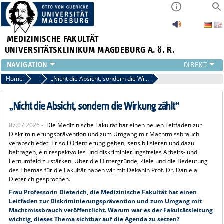
MEDIZINISCHE FAKULTÄT
UNIVERSITÄTSKLINIKUM MAGDEBURG A. ö. R.
INSTITUTE
Home
News
„Nicht die Absicht, sondern die Wirkung zählt“
KLINIKEN
ZENTRALE EINRICHTUNGEN
„Nicht die Absicht, sondern die Wirkung zählt“
FORSCHUNG
07.07.2026 -
Die Medizinische Fakultät hat einen neuen Leitfaden zur
PRESSE
Diskriminierungsprävention und zum Umgang mit Machtmissbrauch
ÜBER UNS
verabschiedet. Er soll Orientierung geben, sensibilisieren und dazu
beitragen, ein respektvolles und diskriminierungsfreies Arbeits- und
INTERNATIONAL
Lernumfeld zu stärken. Über die Hintergründe, Ziele und die Bedeutung
INTRANET
des Themas für die Fakultät haben wir mit Dekanin Prof. Dr. Daniela
Dieterich gesprochen.
Frau Professorin Dieterich, die Medizinische Fakultät hat einen
Leitfaden zur Diskriminierungsprävention und zum Umgang mit
Machtmissbrauch veröffentlicht. Warum war es der Fakultätsleitung
wichtig, dieses Thema sichtbar auf die Agenda zu setzen?