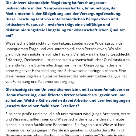
Die Universitätsmedizin Magdeburg ist forschungsstark –
insbesondere in den Neurowissenschaften, Immunologie, der
Medizintechnik, der Bildgebung und der Versorgungsforschung.
Diese Forschung lebt von unterschiedlichen Perspektiven und
kritischem Austausch. Inwiefern trägt eine vielfältige und
diskriminierungsfreie Umgebung zur wissenschaftlichen Qualität
bei?
Wissenschaft lebt nicht nur von Fakten, sondern vom Widerspruch, der
unbequemen Frage und von unterschiedlichen Perspektiven. Wo alle
gleich denken entstehen blinde Flecken. Vielfalt – an Herkunft, Geschlecht,
Erfahrung, Denkweise – ist deshalb ein wissenschaftlicher Qualitätsfaktor.
Sie entfaltet ihre Stärke allerdings nur in einer Umgebung, in der alle
ohne Angst vor Herabsetzung ihre Sichtweisen einbringen können. Eine
diskriminierungsfreie Kultur verbessert deshalb unmittelbar die Qualität
von Forschung und Patientenversorgung.
Gleichzeitig stehen Universitätsmedizin und Sachsen-Anhalt vor der
Herausforderung, qualifizierten Ärztenachwuchs zu gewinnen und
zu halten. Welche Rolle spielen dabei Arbeits- und Lernbedingungen
jenseits der reinen fachlichen Exzellenz?
Eine sehr große und eine, die oft unterschätzt wird. Junge Ärztinnen, Ärzte
und Wissenschaftlerinnen und Wissenschaftler entscheiden sich heute
nicht allein nach fachlichem Renommee. Sie fragen auch: Wie wird hier
miteinander umgegangen? Werde ich gesehen und gefördert? Kann ich
Grenzen setzen, ohne Nachteile befürchten zu müssen? Gerade in einer