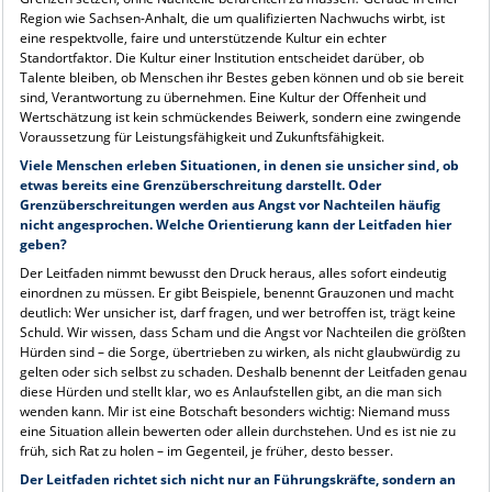
Region wie Sachsen-Anhalt, die um qualifizierten Nachwuchs wirbt, ist
eine respektvolle, faire und unterstützende Kultur ein echter
Standortfaktor. Die Kultur einer Institution entscheidet darüber, ob
Talente bleiben, ob Menschen ihr Bestes geben können und ob sie bereit
sind, Verantwortung zu übernehmen. Eine Kultur der Offenheit und
Wertschätzung ist kein schmückendes Beiwerk, sondern eine zwingende
Voraussetzung für Leistungsfähigkeit und Zukunftsfähigkeit.
Viele Menschen erleben Situationen, in denen sie unsicher sind, ob
etwas bereits eine Grenzüberschreitung darstellt. Oder
Grenzüberschreitungen werden aus Angst vor Nachteilen häufig
nicht angesprochen. Welche Orientierung kann der Leitfaden hier
geben?
Der Leitfaden nimmt bewusst den Druck heraus, alles sofort eindeutig
einordnen zu müssen. Er gibt Beispiele, benennt Grauzonen und macht
deutlich: Wer unsicher ist, darf fragen, und wer betroffen ist, trägt keine
Schuld. Wir wissen, dass Scham und die Angst vor Nachteilen die größten
Hürden sind – die Sorge, übertrieben zu wirken, als nicht glaubwürdig zu
gelten oder sich selbst zu schaden. Deshalb benennt der Leitfaden genau
diese Hürden und stellt klar, wo es Anlaufstellen gibt, an die man sich
wenden kann. Mir ist eine Botschaft besonders wichtig: Niemand muss
eine Situation allein bewerten oder allein durchstehen. Und es ist nie zu
früh, sich Rat zu holen – im Gegenteil, je früher, desto besser.
Der Leitfaden richtet sich nicht nur an Führungskräfte, sondern an