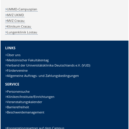
UMMD-Campusplan
MVZ UKMD
MVZ Cracau
Klinikum Cracau
Lungenklinik Lostau
LINKS
Über uns
Medizinischer Fakultätentag
Verband der Universitätsklinika Deutschlands e.V. (VUD)
Fördervereine
Allgemeine Auftrags- und Zahlungsbedingungen
SERVICE
Personensuche
Kliniken/Institute/Einrichtungen
Veranstaltungskalender
Barrierefreiheit
Beschwerdemanagement
Kooperationspartner auf dem Campus