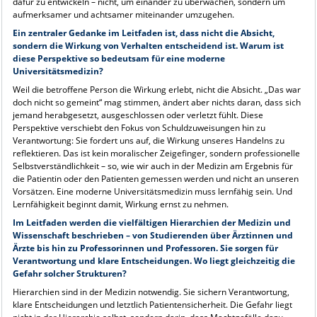
dafür zu entwickeln – nicht, um einander zu überwachen, sondern um
aufmerksamer und achtsamer miteinander umzugehen.
Ein zentraler Gedanke im Leitfaden ist, dass nicht die Absicht,
sondern die Wirkung von Verhalten entscheidend ist. Warum ist
diese Perspektive so bedeutsam für eine moderne
Universitätsmedizin?
Weil die betroffene Person die Wirkung erlebt, nicht die Absicht. „Das war
doch nicht so gemeint“ mag stimmen, ändert aber nichts daran, dass sich
jemand herabgesetzt, ausgeschlossen oder verletzt fühlt. Diese
Perspektive verschiebt den Fokus von Schuldzuweisungen hin zu
Verantwortung: Sie fordert uns auf, die Wirkung unseres Handelns zu
reflektieren. Das ist kein moralischer Zeigefinger, sondern professionelle
Selbstverständlichkeit – so, wie wir auch in der Medizin am Ergebnis für
die Patientin oder den Patienten gemessen werden und nicht an unseren
Vorsätzen. Eine moderne Universitätsmedizin muss lernfähig sein. Und
Lernfähigkeit beginnt damit, Wirkung ernst zu nehmen.
Im Leitfaden werden die vielfältigen Hierarchien der Medizin und
Wissenschaft beschrieben – von Studierenden über Ärztinnen und
Ärzte bis hin zu Professorinnen und Professoren. Sie sorgen für
Verantwortung und klare Entscheidungen. Wo liegt gleichzeitig die
Gefahr solcher Strukturen?
Hierarchien sind in der Medizin notwendig. Sie sichern Verantwortung,
klare Entscheidungen und letztlich Patientensicherheit. Die Gefahr liegt