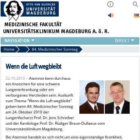
MEDIZINISCHE FAKULTÄT
UNIVERSITÄTSKLINIKUM MAGDEBURG A. ö. R.
INSTITUTE
Home
Archiv 2010
84. Medizinischer Sonntag
KLINIKEN
ZENTRALE EINRICHTUNGEN
Wenn die Luft wegbleibt
FORSCHUNG
22.10.2010 -
Atemnot kann durchaus
PRESSE
ein Anzeichen für eine schwere
ÜBER UNS
Lungenerkrankung oder ein
verborgenes Herzleiden sein. Auskunft
INTERNATIONAL
zum Thema "Wenn die Luft wegbleibt"
INTRANET
geben beim 84. Medizinischer Sonntag
am 24. Oktober 2010 der
Lungenfacharzt Prof. Dr. Jens Schreiber
und der Kardiologe Prof. Dr. Rüdiger Braun-Dullaeus vom
Universitätsklinikum Magdeburg.
Bei Atemnot handelt es sich nicht um eine eigenständige Krankheit,