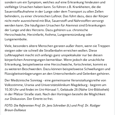
sondern um ein Symptom, welches auf eine Erkrankung hindeuten und
vielfältige Ursachen haben kann. So führen z.B. Krankheiten, die die
Sauerstoffaufnahme in der Lunge oder dem Transport zu allen Zellen
behindern, zu einer chronischen Luftnot. Das führt dazu, dass der Körper
nicht mehr ausreichend mit Blut, Sauerstoff und Nährstoffen versorgt
werden kann. Die häufigsten Ursachen für Atemnot sind Erkrankungen
der Lunge und des Herzens. Dazu gehören u.a. chronische
Herzschwäche, Herzinfarkt, Asthma, Lungenentzündung oder
Lungenembolie.
Viele, besonders ältere Menschen geraten außer Atem, wenn sie Treppen
steigen oder sie schnell die Straßenbahn erreichen wollen. Diese
Luftknappheit macht sich anfangs ganz unspektakulär nur bei diesen
körperlichen Anstrengungen bemerkbar. Wenn jedoch die ursächliche
Erkrankung, beispielsweise eine Herzschwäche, fortschreitet, kommt es
zu weiteren Beschwerden. Dazu können beispielsweise Schwellungen und
Flüssigkeitseinlagerungen an den Unterschenkeln und Gelenken gehören.
Der Medizinische Sonntag - eine gemeinsame Veranstaltungsreihe von
Volksstimme, Urania und Universitätsklinikum Magdeburg - beginnt um
10.30 Uhr und findet im Uni-Hörsaal 1, Gebäude 26 (Nähe Uni-Bibliothek)
in der Pfälzer Straße statt. Nach den Vorträgen besteht die Möglichkeit
zur Diskussion. Der Eintritt ist frei.
FOTO: Die Referenten Prof. Dr. Jens Schreiber (li.) und Prof. Dr. Rüdiger
Braun-Dullaeus