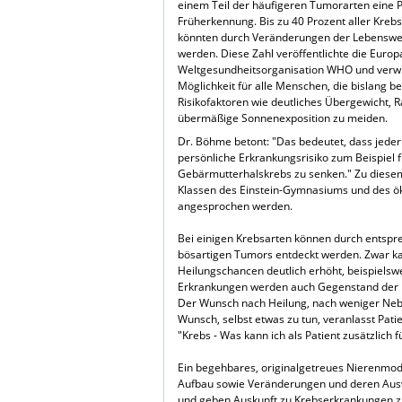
einem Teil der häufigeren Tumorarten eine P
Früherkennung. Bis zu 40 Prozent aller Kre
könnten durch Veränderungen der Lebenswe
werden. Diese Zahl veröffentlichte die Europ
Weltgesundheitsorganisation WHO und verwie
Möglichkeit für alle Menschen, die bislang b
Risikofaktoren wie deutliches Übergewicht, 
übermäßige Sonnenexposition zu meiden.
Dr. Böhme betont: "Das bedeutet, dass jede
persönliche Erkrankungsrisiko zum Beispiel
Gebärmutterhalskrebs zu senken." Zu diesem
Klassen des Einstein-Gymnasiums und des ö
angesprochen werden.
Bei einigen Krebsarten können durch ents
bösartigen Tumors entdeckt werden. Zwar ka
Heilungschancen deutlich erhöht, beispiels
Erkrankungen werden auch Gegenstand der D
Der Wunsch nach Heilung, nach weniger Neb
Wunsch, selbst etwas zu tun, veranlasst Pa
"Krebs - Was kann ich als Patient zusätzlich
Ein begehbares, originalgetreues Nierenmo
Aufbau sowie Veränderungen und deren Auswi
und geben Auskunft zu Krebserkrankungen z.B