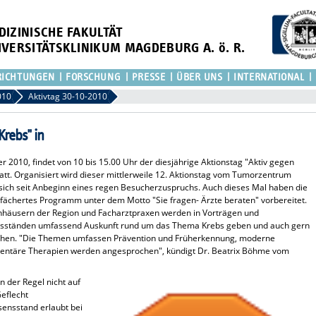
DIZINISCHE FAKULTÄT
IVERSITÄTSKLINIKUM MAGDEBURG A. ö. R.
RICHTUNGEN
FORSCHUNG
PRESSE
ÜBER UNS
INTERNATIONAL
010
Aktivtag 30-10-2010
Krebs" in
2010, findet von 10 bis 15.00 Uhr der diesjährige Aktionstag "Aktiv gegen
att. Organisiert wird dieser mittlerweile 12. Aktionstag vom Tumorzentrum
sich seit Anbeginn eines regen Besucherzuspruchs. Auch dieses Mal haben die
efächertes Programm unter dem Motto "Sie fragen- Ärzte beraten" vorbereitet.
nhäusern der Region und Facharztpraxen werden in Vorträgen und
onsständen umfassend Auskunft rund um das Thema Krebs geben und auch gern
tehen. "Die Themen umfassen Prävention und Früherkennung, moderne
entäre Therapien werden angesprochen", kündigt Dr. Beatrix Böhme vom
n der Regel nicht auf
eflecht
sensstand erlaubt bei