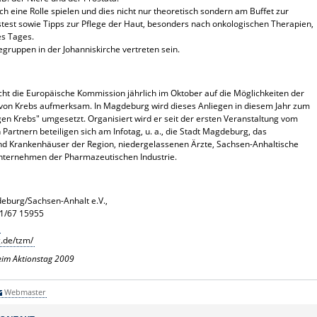
h eine Rolle spielen und dies nicht nur theoretisch sondern am Buffet zur
stest sowie Tipps zur Pflege der Haut, besonders nach onkologischen Therapien,
es Tages.
gruppen in der Johanniskirche vertreten sein.
t die Europäische Kommission jährlich im Oktober auf die Möglichkeiten der
von Krebs aufmerksam. In Magdeburg wird dieses Anliegen in diesem Jahr zum
gen Krebs" umgesetzt. Organisiert wird er seit der ersten Veranstaltung vom
artnern beteiligen sich am Infotag, u. a., die Stadt Magdeburg, das
d Krankenhäuser der Region, niedergelassenen Ärzte, Sachsen-Anhaltische
Unternehmen der Pharmazeutischen Industrie.
burg/Sachsen-Anhalt e.V.,
91/67 15955
.de/tzm/
eim Aktionstag 2009
Webmaster