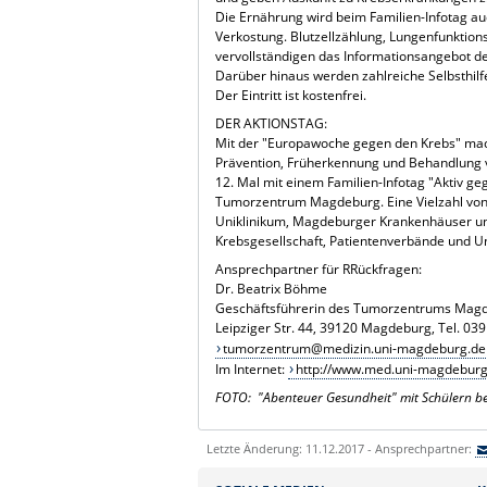
Die Ernährung wird beim Familien-Infotag auc
Verkostung. Blutzellzählung, Lungenfunktion
vervollständigen das Informationsangebot d
Darüber hinaus werden zahlreiche Selbsthilfe
Der Eintritt ist kostenfrei.
DER AKTIONSTAG:
Mit der "Europawoche gegen den Krebs" mach
Prävention, Früherkennung und Behandlung 
12. Mal mit einem Familien-Infotag "Aktiv ge
Tumorzentrum Magdeburg. Eine Vielzahl von P
Uniklinikum, Magdeburger Krankenhäuser un
Krebsgesellschaft, Patientenverbände und 
Ansprechpartner für RRückfragen:
Dr. Beatrix Böhme
Geschäftsführerin des Tumorzentrums Magde
Leipziger Str. 44, 39120 Magdeburg, Tel. 03
tumorzentrum@medizin.uni-magdeburg.de
Im Internet:
http://www.med.uni-magdeburg
FOTO: "Abenteuer Gesundheit" mit Schülern b
Letzte Änderung: 11.12.2017 - Ansprechpartner: