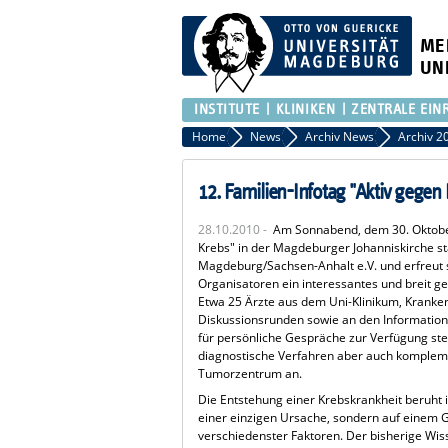
ME
UN
INSTITUTE
KLINIKEN
ZENTRALE EIN
Home
News
Archiv News
Archiv 2
12. Familien-Infotag "Aktiv gegen 
28.10.2010 -
Am Sonnabend, dem 30. Oktober 
Krebs" in der Magdeburger Johanniskirche st
Magdeburg/Sachsen-Anhalt e.V. und erfreut 
Organisatoren ein interessantes und breit g
Etwa 25 Ärzte aus dem Uni-Klinikum, Kranke
Diskussionsrunden sowie an den Informati
für persönliche Gespräche zur Verfügung s
diagnostische Verfahren aber auch komplem
Tumorzentrum an.
Die Entstehung einer Krebskrankheit beruht i
einer einzigen Ursache, sondern auf einem G
verschiedenster Faktoren. Der bisherige Wis