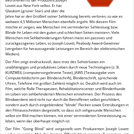
Betroffenen ist der Produzent Joseph
Lovett aus New York selbst. Er hat
Glaukom (grüner Star) und über die
Jahre hat er den Großteil seiner Sehleistung bereits verloren, so wie es
weltweit 4,5 Millionen Menschen ebenfalls ergeht. Mit diesem Film
möchte er zeigen, wie Menschen mit verminderter Sehleistung bzw.
Blinde ihr Leben mit den guten und schlechten Seiten meistern. Viele
Menschen mit Sehbehinderungen führen meist ein passives und
zurückgezogenes Leben, so Joseph Lovett, Peabody Award-Gewinner
(vergeben für herausragende Leistungen im Bereich der elektronischen
Medien).
Der Film zeigt eindrucksvoll, dass trotz des Sehverlustes ein
unabhängiges und produktives Leben durch neue Technologien (z. B.
KURZWEIL (computervorgelesene Texte), JAWS (Textausgabe vom
Computerbildschirm per Blindenschrift), Blindenschrift, sprechende
Uhren, Telefone mit großen Zahlen) möglich ist. Deutlich wird auch im
Film, welche Rolle Therapeuten, Rehabilitationscenter und Blindenhunde
im Leben von sehbehinderten Menschen einnehmen. Der Prozess des
Blindwerdens wird nicht nur durch die Betroffenen selbst geschildert,
sondern auch durch eingeblendete "blinde" Flecken sowie Eintrübungen in
den Filmausschnitten dargestellt, so dass sich sehgesunde Menschen
selbst ein Bild machen können, mit einer verminderten Sinnesleistung zu
leben, wenn das überhaupt möglich ist.
Der Film "Going Blind" wird vorgestellt vom Produzenten Joseph Lovett