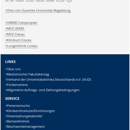
Otto-von-Guericke-Universität Magdeburg
UMMD-Campusplan
MVZ UKMD
MVZ Cracau
Klinikum Cracau
Lungenklinik Lostau
LINKS
Über uns
Medizinischer Fakultätentag
Verband der Universitätsklinika Deutschlands e.V. (VUD)
Fördervereine
Allgemeine Auftrags- und Zahlungsbedingungen
SERVICE
Personensuche
Kliniken/Institute/Einrichtungen
Veranstaltungskalender
Barrierefreiheit
Beschwerdemanagement