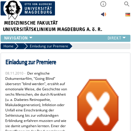
MEDIZINISCHE FAKULTÄT
UNIVERSITÄTSKLINIKUM MAGDEBURG A. ö. R.
INSTITUTE
Home
Archiv 2010
Einladung zur Premiere
KLINIKEN
ZENTRALE EINRICHTUNGEN
Einladung zur Premiere
FORSCHUNG
08.11.2010 -
Der englische
PRESSE
Dokumentarfilm, "Going Blind"
ÜBER UNS
übersetzt "blind werden", erzählt auf
emotionale Weise, die Geschichte von
INTERNATIONAL
sechs Menschen, die durch Krankheit
INTRANET
(u. a. Diabetes Retinopathie,
Makuladegeneration), Infektion oder
Unfall eine Einschränkung der
Sehleistung bis zur vollständigen
Erblindung erfahren mussten und wie
sie damit umgehen lernten. Einer der