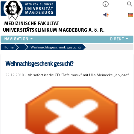
MEDIZINISCHE FAKULTÄT
UNIVERSITÄTSKLINIKUM MAGDEBURG A. ö. R.
INSTITUTE
Home
Archiv 2010
Weihnachtsgeschenk gesucht?
KLINIKEN
ZENTRALE EINRICHTUNGEN
Weihnachtsgeschenk gesucht?
FORSCHUNG
22.12.2010 -
Ab sofort ist die CD "Tafelmusik" mit Ulla Meinecke, Jan Josef
PRESSE
ÜBER UNS
INTERNATIONAL
INTRANET