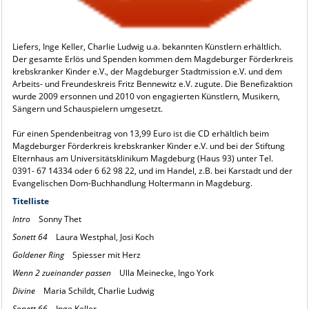
Liefers, Inge Keller, Charlie Ludwig u.a. bekannten Künstlern erhältlich.
Der gesamte Erlös und Spenden kommen dem Magdeburger Förderkreis
krebskranker Kinder e.V., der Magdeburger Stadtmission e.V. und dem
Arbeits- und Freundeskreis Fritz Bennewitz e.V. zugute. Die Benefizaktion
wurde 2009 ersonnen und 2010 von engagierten Künstlern, Musikern,
Sängern und Schauspielern umgesetzt.
Für einen Spendenbeitrag von 13,99 Euro ist die CD erhältlich beim
Magdeburger Förderkreis krebskranker Kinder e.V. und bei der Stiftung
Elternhaus am Universitätsklinikum Magdeburg (Haus 93) unter Tel.
0391- 67 14334 oder 6 62 98 22, und im Handel, z.B. bei Karstadt und der
Evangelischen Dom-Buchhandlung Holtermann in Magdeburg.
Titelliste
Intro
Sonny Thet
Sonett 64
Laura Westphal, Josi Koch
Goldener Ring
Spiesser mit Herz
Wenn 2 zueinander passen
Ulla Meinecke, Ingo York
Divine
Maria Schildt, Charlie Ludwig
Sonett 66
Inge Keller