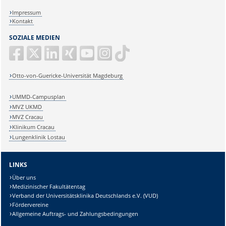
Impressum
Kontakt
SOZIALE MEDIEN
Otto-von-Guericke-Universität Magdeburg
UMMD-Campusplan
MVZ UKMD
MVZ Cracau
Klinikum Cracau
Lungenklinik Lostau
LINKS
Über uns
Medizinischer Fakultätentag
Verband der Universitätsklinika Deutschlands e.V. (VUD)
Fördervereine
Allgemeine Auftrags- und Zahlungsbedingungen