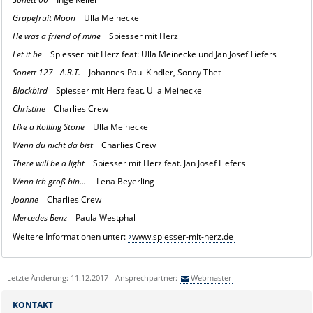
Grapefruit Moon
Ulla Meinecke
He was a friend of mine
Spiesser mit Herz
Let it be
Spiesser mit Herz feat: Ulla Meinecke und Jan Josef Liefers
Sonett 127 - A.R.T.
Johannes-Paul Kindler, Sonny Thet
Blackbird
Spiesser mit Herz feat. Ulla Meinecke
Christine
Charlies Crew
Like a Rolling Stone
Ulla Meinecke
Wenn du nicht da bist
Charlies Crew
There will be a light
Spiesser mit Herz feat. Jan Josef Liefers
Wenn ich groß bin...
Lena Beyerling
Joanne
Charlies Crew
Mercedes Benz
Paula Westphal
Weitere Informationen unter:
www.spiesser-mit-herz.de
Letzte Änderung: 11.12.2017 - Ansprechpartner:
Webmaster
KONTAKT