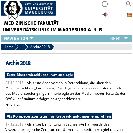
MEDIZINISCHE FAKULTÄT
UNIVERSITÄTSKLINIKUM MAGDEBURG A. ö. R.
INSTITUTE
Home
Archiv News
Archiv 2018
KLINIKEN
ZENTRALE EINRICHTUNGEN
Archiv 2018
FORSCHUNG
Erste Masterabschlüsse Immunologie
PRESSE
21.12.2018 -
Als erste Absolventen in Deutschland, die über den
ÜBER UNS
Masterabschluss „Immunologie“ verfügen, haben nun vier Studierende
INTERNATIONAL
des Masterstudiengangs Immunologie an der Medizinischen Fakultät der
INTRANET
OVGU ihr Studium erfolgreich abgeschlossen.
mehr ...
Als Kompetenzzentrum für Krebserkrankungen empfohlen
17.12.2018 -
Als erste Einrichtung in Sachsen-Anhalt wurde das
Viszeralonkologische Zentrum der Universitätsmedizin Magdeburg von