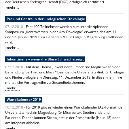
der Deutschen Krebsgesellschaft (DKG) erfolgreich zertifiziert.
mehr ...
Pro und Contra in der urologischen Onkologie
07.12.2018 -
Fast 400 Teilnehmer werden zum interdisziplinären
Symposium „Kontroversen in der Uro-Onkologie“ erwartet, das am 11.
und 12. Januar 2019 zum siebenten Mal in Folge in Magdeburg stattfinden
wird
.
mehr ...
Inkontinenz – wenn die Blase Schwäche zeigt
07.12.2018 -
Mit dem Thema „Inkontinenz – moderne Möglichkeiten der
Behandlung bei Frau und Mann“ beendet die Universitätsklink für Urologie
und Kinderurologie am Dienstag, 11. Dezember 2018, in diesem Jahr ihre
monatliche Vortragsreihe zu Gesundheitsthemen.
mehr ...
Wandkalender 2019
10.12.2018 -
Für 2019 gibt es wieder einen Wandkalender (A2-Format) der
Universitätsmedizin Magdeburg für Mitarbeiter, Studierende und
Patienten. Diesen können Sie ab jetzt in der Pressestelle (Haus 18) oder
am Infopoint abholen.
mehr ...