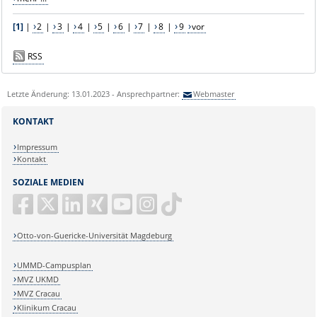
[1]
|
2
|
3
|
4
|
5
|
6
|
7
|
8
|
9
vor
RSS
Letzte Änderung: 13.01.2023 - Ansprechpartner:
Webmaster
KONTAKT
Impressum
Kontakt
SOZIALE MEDIEN
Otto-von-Guericke-Universität Magdeburg
UMMD-Campusplan
MVZ UKMD
MVZ Cracau
Klinikum Cracau