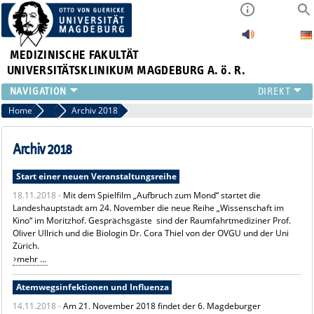
MEDIZINISCHE FAKULTÄT
UNIVERSITÄTSKLINIKUM MAGDEBURG A. ö. R.
INSTITUTE
Home
Archiv News
Archiv 2018
KLINIKEN
ZENTRALE EINRICHTUNGEN
Archiv 2018
FORSCHUNG
Start einer neuen Veranstaltungsreihe
PRESSE
18.11.2018 -
Mit dem Spielfilm „Aufbruch zum Mond“ startet die
ÜBER UNS
Landeshauptstadt am 24. November die neue Reihe „Wissenschaft im
INTERNATIONAL
Kino“ im Moritzhof. Gesprächsgäste sind der Raumfahrtmediziner Prof.
INTRANET
Oliver Ullrich und die Biologin Dr. Cora Thiel von der OVGU und der Uni
Zürich.
mehr ...
Atemwegsinfektionen und Influenza
14.11.2018 -
Am 21. November 2018 findet der 6. Magdeburger