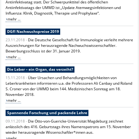
Antiinfektivatag statt. Der Schwerpunkttitel des öffentlichen
Antiinfektivatags der UMMD ist „Update Atemwegsinfektionen und
Influenza: Klinik, Diagnostik, Therapie und Prophylaxe“.
mehr ...
DGfI Nachwuchspreise 2019
23.11.2018 -
Die Deutsche Gesellschaft für Immunologie verleiht mehrere
Auszeichnungen für herausragende Nachwuchswissenschaftler.
Bewerbungsschluss ist der 31. Januar 2019.
mehr ...
Die Leber – ein Organ, das verzeiht?
15.11.2018 -
Über Ursachen und Behandlungsmöglichkeiten von
Leberkrankheiten informieren u.a. die Professoren Ali Canbay und Roland
S. Croner von der UMMD beim 144. Medizinischen Sonntag am 18.
November 2018.
mehr ...
Spannende Forschung und packende Lehre
09.11.2018 -
Die Otto-von-Guericke-Universität Magdeburg zeichnet
anlässlich des 416. Geburtstags ihres Namenspatrons am 15. November
wieder herausragende Wissenschaftler*innen aus.
mehr ...