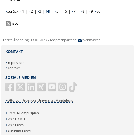
zurück
1
|
2
|
3
|
[4]
|
5
|
6
|
7
|
8
|
9
vor
RSS
Letzte Änderung: 13.01.2023 - Ansprechpartner:
Webmaster
KONTAKT
Impressum
Kontakt
SOZIALE MEDIEN
Otto-von-Guericke-Universität Magdeburg
UMMD-Campusplan
MVZ UKMD
MVZ Cracau
Klinikum Cracau