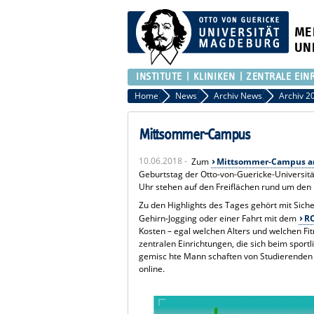
ME
UN
INSTITUTE
KLINIKEN
ZENTRALE EIN
Home
News
Archiv News
Archiv 2
Mittsommer-Campus
10.06.2018 -
Zum
Mittsommer-Campus am
Geburtstag der Otto-von-Guericke-Universität
Uhr stehen auf den Freiflächen rund um den M
Zu den Highlights des Tages gehört mit Sic
Gehirn-Jogging oder einer Fahrt mit dem
R
Kosten – egal welchen Alters und welchen F
zentralen Einrichtungen, die sich beim sport
gemisc hte Mann schaften von Studierenden
online.