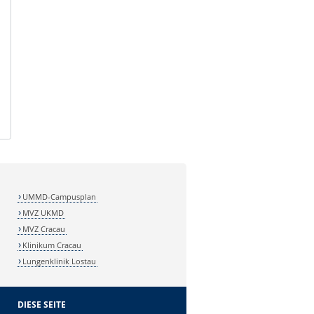
UMMD-Campusplan
MVZ UKMD
MVZ Cracau
Klinikum Cracau
Lungenklinik Lostau
DIESE SEITE