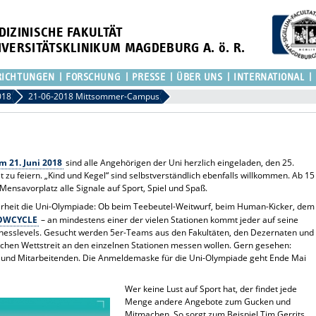
DIZINISCHE FAKULTÄT
IVERSITÄTSKLINIKUM MAGDEBURG A. ö. R.
RICHTUNGEN
FORSCHUNG
PRESSE
ÜBER UNS
INTERNATIONAL
018
21-06-2018 Mittsommer-Campus
 21. Juni 2018
sind alle Angehörigen der Uni herzlich eingeladen, den 25.
 zu feiern. „Kind und Kegel“ sind selbstverständlich ebenfalls willkommen. Ab 15
ensavorplatz alle Signale auf Sport, Spiel und Spaß.
herheit die Uni-Olympiade: Ob beim Teebeutel-Weitwurf, beim Human-Kicker, dem
OWCYCLE
– an mindestens einer der vielen Stationen kommt jeder auf seine
itnesslevels. Gesucht werden 5er-Teams aus den Fakultäten, den Dezernaten und
lichen Wettstreit an den einzelnen Stationen messen wollen. Gern gesehen:
 und Mitarbeitenden. Die Anmeldemaske für die Uni-Olympiade geht Ende Mai
Wer keine Lust auf Sport hat, der findet jede
Menge andere Angebote zum Gucken und
Mitmachen. So sorgt zum Beispiel Tim Gerrits,