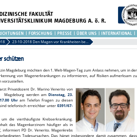
DIZINISCHE FAKULTÄT
IVERSITÄTSKLINIKUM MAGDEBURG A. ö. R.
RICHTUNGEN
FORSCHUNG
PRESSE
ÜBER UNS
INTERNATIONAL
018
23-10-2018 Den Magen vor Krankheiten besser schützen
r schützen
dizin Magdeburg möchten den 1. Welt-Magen-Tag zum Anlass nehmen, um in der
herkennung von Magenerkrankungen zu informieren, auf Risiken aufmerksam zu
vorzustellen.
rarzt Privatdozent Dr. Marino Venerito von
logie Magdeburg werden am
Dienstag, 23.
17.00 Uhr
am Telefon Fragen zu diesen
ind telefonisch erreichbar unter
0391/67-
um die vierthäufigste Krebserkrankung.
Anhalt das Magenkarzinom häufiger als in
, informiert PD Dr. Venerito. Magenkrebs
orbedingten Todesursachen. Das hängt insbesondere damit zusammen, dass