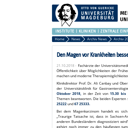
ME
UN
INSTITUTE
KLINIKEN
ZENTRALE EIN
Home
News
Archiv News
Archiv 2
Den Magen vor Krankheiten besse
21.10.2018 -
Fachärzte der Universitätsme
Öffentlichkeit über Möglichkeiten der Frü
machen und moderne Therapiemöglichkeiten 
Klinikdirektor Prof. Dr. Ali Canbay und Obe
der Universitätsklinik für Gastroentero
Oktober 2018,
in der Zeit von
15.30 bis 
Themen beantworten. Die beiden Experten s
25222
und
67 25333.
Bei dem Magenkarzinom handelt es sich 
„Traurige Tatsache ist, dass in Sachsen-
anderen Bundesländern diagnostiziert wird“
gehört noch immer zu den häufigsten tum