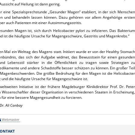
ussicht auf Heilung ist dann gering.
her eine Spezialsprechstunde „Gesunder Magen“ etabliert, in der sich Menschen
ten und behandeln lassen können. Dazu gehören vor allem Angehörige ersten
er auch Patienten mit einer Autoimmungastritis.
esunden Magen ist, sich durch Helicobacter pylori zu infizieren. Das Bakterium
und ist die häufigste Ursache für Magengeschwüre, Gastritis und Magenkrebs.“
n Mal ein Welttag des Magens statt. Initiiert wurde er von der Healthy Stomach
ertenbündnis, das sich der Aufgabe widmet, das Bewusstsein für einen gesunden
 Lebensstil stärker in die Öffentlichkeit zu tragen sowie Strategien zu
ikamente und andere Schadstoffe besser schützen zu können. Ein großer Teil
en Magenbeschwerden. Die größte Bedrohung für den Magen ist die Helicobacter
ht und die häufigste Ursache für Magengeschwüre ist.
eltweiten Initiative ist der frühere Magdeburger Klinikdirektor Prof. Dr. Peter
en Wissenschaftler dieser Organisation in verschiedenen Staaten in Erscheinung,
 für eine bessere Magengesundheit zu forcieren.
 Dr. Ali Canbay
Webmaster
ONTAKT