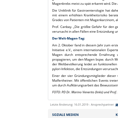
Magenkrebs meist zu spät erkannt wird. Die A
Die Uniklinik für Gastroenterologie hat da
mit einem erhöhten Krankheitsrisiko bera
Grades von Patienten mit Magenkarzinom, ab
Prof. Canbay. „Die größte Gefahr für den g
verursacht in allen Fällen eine Entzündung 
Der Welt-Magen-Tag:
Am 2. Oktober fand in diesem Jahr zum erste
Initiative e.V., einem internationalen Exp
Magen durch entsprechende Ernährung und
propagieren, um den Magen bspw. durch Med
der Weltbevölkerung leidet an funktionell
pylori-Infektion, die Entzündungen verursac
Einer der vier Gründungsmitglieder dieser w
Malfertheiner. Mit öffentlichen Events tret
um durch Aufklärungsarbeit das Bewusstsein
FOTO: PD Dr. Marino Venerito (links) und Prof.
Letzte Änderung: 16.01.2019 - Ansprechpartner:
SOZIALE MEDIEN
K