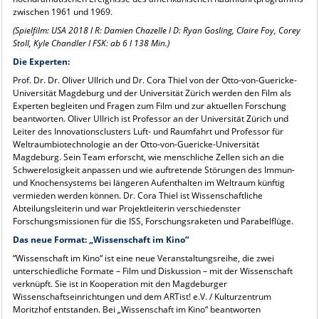
zwischen 1961 und 1969.
(Spielfilm: USA 2018 l R: Damien Chazelle l D: Ryan Gosling, Claire Foy, Corey
Stoll, Kyle Chandler l FSK: ab 6 l 138 Min.)
Die Experten:
Prof. Dr. Dr. Oliver Ullrich und Dr. Cora Thiel von der Otto-von-Guericke-
Universität Magdeburg und der Universität Zürich werden den Film als
Experten begleiten und Fragen zum Film und zur aktuellen Forschung
beantworten. Oliver Ullrich ist Professor an der Universität Zürich und
Leiter des Innovationsclusters Luft- und Raumfahrt und Professor für
Weltraumbiotechnologie an der Otto-von-Guericke-Universität
Magdeburg. Sein Team erforscht, wie menschliche Zellen sich an die
Schwerelosigkeit anpassen und wie auftretende Störungen des Immun-
und Knochensystems bei längeren Aufenthalten im Weltraum künftig
vermieden werden können. Dr. Cora Thiel ist Wissenschaftliche
Abteilungsleiterin und war Projektleiterin verschiedenster
Forschungsmissionen für die ISS, Forschungsraketen und Parabelflüge.
Das neue Format: „Wissenschaft im Kino“
“Wissenschaft im Kino“ ist eine neue Veranstaltungsreihe, die zwei
unterschiedliche Formate – Film und Diskussion – mit der Wissenschaft
verknüpft. Sie ist in Kooperation mit den Magdeburger
Wissenschaftseinrichtungen und dem ARTist! e.V. / Kulturzentrum
Moritzhof entstanden. Bei „Wissenschaft im Kino“ beantworten