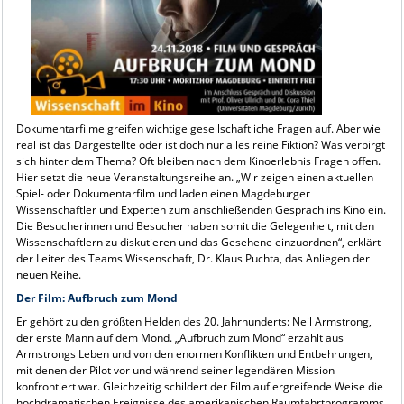
Dokumentarfilme greifen wichtige gesellschaftliche Fragen auf. Aber wie
real ist das Dargestellte oder ist doch nur alles reine Fiktion? Was verbirgt
sich hinter dem Thema? Oft bleiben nach dem Kinoerlebnis Fragen offen.
Hier setzt die neue Veranstaltungsreihe an. „Wir zeigen einen aktuellen
Spiel- oder Dokumentarfilm und laden einen Magdeburger
Wissenschaftler und Experten zum anschließenden Gespräch ins Kino ein.
Die Besucherinnen und Besucher haben somit die Gelegenheit, mit den
Wissenschaftlern zu diskutieren und das Gesehene einzuordnen“, erklärt
der Leiter des Teams Wissenschaft, Dr. Klaus Puchta, das Anliegen der
neuen Reihe.
Der Film: Aufbruch zum Mond
Er gehört zu den größten Helden des 20. Jahrhunderts: Neil Armstrong,
der erste Mann auf dem Mond. „Aufbruch zum Mond“ erzählt aus
Armstrongs Leben und von den enormen Konflikten und Entbehrungen,
mit denen der Pilot vor und während seiner legendären Mission
konfrontiert war. Gleichzeitig schildert der Film auf ergreifende Weise die
hochdramatischen Ereignisse des amerikanischen Raumfahrtprogramms