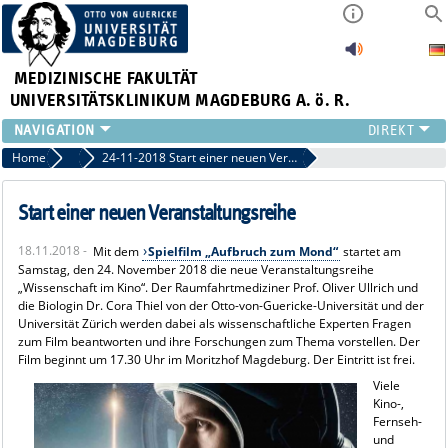
MEDIZINISCHE FAKULTÄT
UNIVERSITÄTSKLINIKUM MAGDEBURG A. ö. R.
INSTITUTE
Home
Archiv 2018
24-11-2018 Start einer neuen Veranstaltungsreihe
KLINIKEN
ZENTRALE EINRICHTUNGEN
Start einer neuen Veranstaltungsreihe
FORSCHUNG
18.11.2018 -
Mit dem
Spielfilm „Aufbruch zum Mond“
startet am
PRESSE
Samstag, den 24. November 2018 die neue Veranstaltungsreihe
ÜBER UNS
„Wissenschaft im Kino“. Der Raumfahrtmediziner Prof. Oliver Ullrich und
die Biologin Dr. Cora Thiel von der Otto-von-Guericke-Universität und der
INTERNATIONAL
Universität Zürich werden dabei als wissenschaftliche Experten Fragen
INTRANET
zum Film beantworten und ihre Forschungen zum Thema vorstellen. Der
Film beginnt um 17.30 Uhr im Moritzhof Magdeburg. Der Eintritt ist frei.
V
iele
Kino-,
Fernseh-
und