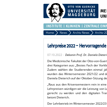
ME
UN
INSTITUTE
KLINIKEN
ZENTRALE EIN
Home
News
Archiv News
Archiv 2
Lehrpreise 2022 – Hervorragende
07.10.2022 -
Dekanin Prof. Dr. Daniela Dieter
Die Medizinische Fakultät der Otto-von-Guer
drei Kategorien aus: „Bestes Fach der Vorklin
Zudem wählen die Studierenden einmal jäh
wurden das Wintersemester 2021/22 und da
Daniela Dieterich auf der Oktober-Sitzung 
„Raus aus den Krisensemestern rein in eine
Lehrpreisen würdigen wir die Leistung von 
gerecht zu werden und den digitalen Tran
betont Dieterich.
Der Lehrbetrieb im Wintersemester 2022/23 a