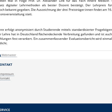
itten Mal in Folge Prof. Dr. Alexander Link für das Fach Innere Medizin -
atz digitaler Lehrmethoden als bester Dozent bestätigt. Der Lehrpreis für
ch bekannt gegeben. Die Auszeichnung der drei Preisträger:innen findet am 16.
onsveranstaltung statt.
hre erfolgt anonymisiert durch Studierende mittels standardisierter Fragebögen
r Lehre hat in Deutschland flächendeckende Verbreitung gefunden und ist auch
hlungen fest verankert. Ein zusammenfassender Evaluationsbericht wird einmal
licht.
Webmaster
ONTAKT
Impressum
Kontakt
ERVICE