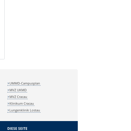
UMMD-Campusplan
MVZ UKMD
MVZ Cracau
Klinikum Cracau
Lungenklinik Lostau
DIESE SEITE