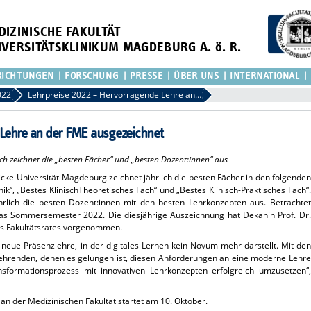
DIZINISCHE FAKULTÄT
IVERSITÄTSKLINIKUM MAGDEBURG A. ö. R.
RICHTUNGEN
FORSCHUNG
PRESSE
ÜBER UNS
INTERNATIONAL
022
Lehrpreise 2022 – Hervorragende Lehre an der FME ausgezeichnet
 Lehre an der FME ausgezeichnet
ich zeichnet die „besten Fächer“ und „besten Dozent:innen“ aus
icke-Universität Magdeburg zeichnet jährlich die besten Fächer in den folgenden
ik“, „Bestes Klinisch­Theoretisches Fach“ und „Bestes Klinisch-Praktisches Fach“.
rlich die besten Dozent:innen mit den besten Lehrkonzepten aus. Betrachtet
s Sommersemester 2022. Die diesjährige Auszeichnung hat Dekanin Prof. Dr.
des Fakultätsrates vorgenommen.
 neue Präsenzlehre, in der digitales Lernen kein Novum mehr darstellt. Mit den
Lehrenden, denen es gelungen ist, diesen Anforderungen an eine moderne Lehre
sformationsprozess mit innovativen Lehrkonzepten erfolgreich umzusetzen“,
n der Medizinischen Fakultät startet am 10. Oktober.