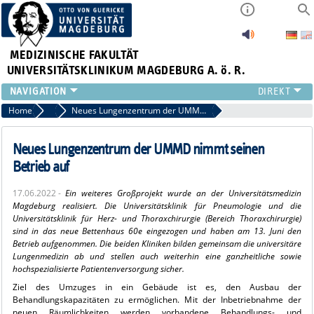
MEDIZINISCHE FAKULTÄT
UNIVERSITÄTSKLINIKUM MAGDEBURG A. ö. R.
INSTITUTE
Home
Archiv 2022
Neues Lungenzentrum der UMMD nimmt seinen Betrieb auf
KLINIKEN
ZENTRALE EINRICHTUNGEN
Neues Lungenzentrum der UMMD nimmt seinen
FORSCHUNG
Betrieb auf
PRESSE
17.06.2022 -
Ein weiteres Großprojekt wurde an der Universitätsmedizin
ÜBER UNS
Magdeburg realisiert. Die Universitätsklinik für Pneumologie und die
INTERNATIONAL
Universitätsklinik für Herz- und Thoraxchirurgie (Bereich Thoraxchirurgie)
sind in das neue Bettenhaus 60e eingezogen und haben am 13. Juni den
INTRANET
Betrieb aufgenommen. Die beiden Kliniken bilden gemeinsam die universitäre
Lungenmedizin ab und stellen auch weiterhin eine ganzheitliche sowie
hochspezialisierte Patientenversorgung sicher.
Ziel des Umzuges in ein Gebäude ist es, den Ausbau der
Behandlungskapazitäten zu ermöglichen. Mit der Inbetriebnahme der
neuen Räumlichkeiten werden vorhandene Behandlungs- und