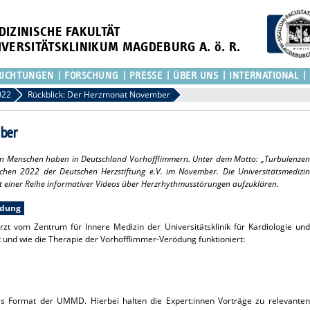
DIZINISCHE FAKULTÄT
IVERSITÄTSKLINIKUM MAGDEBURG A. ö. R.
RICHTUNGEN
FORSCHUNG
PRESSE
ÜBER UNS
INTERNATIONAL
022
Rückblick: Der Herzmonat November
ber
nen Menschen haben in Deutschland Vorhofflimmern. Unter dem Motto: „Turbulenzen
chen 2022 der Deutschen Herzstiftung e.V. im November. Die Universitätsmedizin
 einer Reihe informativer Videos über Herzrhythmusstörungen aufzuklären.
ödung
rzt vom Zentrum für Innere Medizin der Universitätsklinik für Kardiologie und
t und wie die Therapie der Vorhofflimmer-Verödung funktioniert:
tes Format der UMMD. Hierbei halten die Expert:innen Vorträge zu relevanten