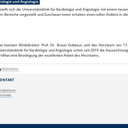
diologie und Angiologie
llt sich die Universitätsklinik für Kardiologie und Angiologie mit einem neuen
 Bereiche vorgestellt und Zuschauer:innen erhalten einen tollen Einblick in die
ikat konnten Klinikdirektor Prof. Dr. Braun Dullaeus und das Herzteam am 17.
sitätsklinik für Kardiologie und Angiologie schon seit 2019 die Auszeichnung
rtifikat eine Bestätigung der exzellenten Arbeit des Herzteams.
Webmaster
ONTAKT
Impressum
Kontakt