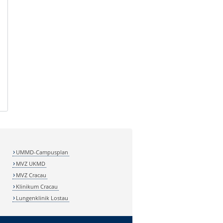
UMMD-Campusplan
MVZ UKMD
MVZ Cracau
Klinikum Cracau
Lungenklinik Lostau