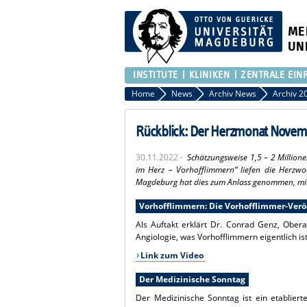
ME
UN
INSTITUTE
KLINIKEN
ZENTRALE EIN
Home
News
Archiv News
Archiv 2
Rückblick: Der Herzmonat Novem
30.11.2022 -
Schätzungsweise 1,5 – 2 Millio
im Herz – Vorhofflimmern“ liefen die Herzwo
Magdeburg hat dies zum Anlass genommen, mit
Vorhofflimmern: Die Vorhofflimmer-Ver
Als Auftakt erklärt Dr. Conrad Genz, Obera
Angiologie, was Vorhofflimmern eigentlich is
Link zum Video
Der Medizinische Sonntag
Der Medizinische Sonntag ist ein etablier