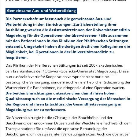
Gemeinsame Aus- und Weiterbildung
Die Partnerschaft umfasst auch die gemeinsame Aus- und
Weiterbildung in den Einrichtungen. Zur Sicherstellung ihrer
Ausbildung werden die Assistenzärzt:innen der Universitätsmedizin
Magdeburg für die Operationen der überwiesenen Fälle zusammen
mit den Patient:innen in das Klinikum der Pfeifferschen Stiftungen
entsandt. Umgekehrt haben die dortigen ärztlichen Kolleg:innen die
Möglichkeit, bei Operationen in der Universitätsmedizin zu
hospitieren.
Das Klinikum der Pfeifferschen Stiftungen ist seit 2007 akademisches
Lehrkrankenhaus der
Otto-von-Guericke-Universität Magdeburg
. Diese
nun zusätzlich vertiefte Kooperation verspricht nicht nur eine
bestmögliche Versorgung, sondern auch eine erhebliche Reduzierung der
Wartezeiten für Patient:innen, die dringend auf eine Operation warten.
Die beiden Einrichtungen unterstreichen damit ihren hohen
Qualitätsanspruch an die medizinische Versorgung der Menschen in
der Region und ihren Entschluss, die Gesundheitsversorgung in
Magdeburg weiter zu verbessern.
Die Viszeralchirurgie ist die »Chirurgie der Bauchhöhle und der
Bauchwand, der endokrinen Drüsen und der Weichteile einschließlich der
Transplantation.« Sie umfasst die operative Behandlung der
Bauchorgane, d.h. des gesamten Verdauungstraktes. Auch die operative