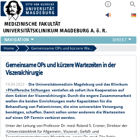
MEDIZINISCHE FAKULTÄT
UNIVERSITÄTSKLINIKUM MAGDEBURG A. ö. R.
INSTITUTE
Home
Archiv 2023 News
Gemeinsame OPs und kürzere Wartezeiten in der Viszeralchirurgie
KLINIKEN
ZENTRALE EINRICHTUNGEN
Gemeinsame OPs und kürzere Wartezeiten in der
FORSCHUNG
Viszeralchirurgie
PRESSE
19.09.2023 -
Die Universitätsmedizin Magdeburg und das Klinikum
ÜBER UNS
Pfeiffersche Stiftungen
vertiefen ab sofort ihre Kooperation auf
INTERNATIONAL
dem Gebiet der Viszeralchirurgie. Durch die engere Zusammenarbeit
wollen die beiden Einrichtungen mehr Kapazitäten für die
INTRANET
Behandlung von Patient:innen, die eine universitäre Versorgung
benötigen, schaffen. Damit sollen unter anderem die Wartezeiten
auf einen OP-Termin verkürzt werden.
Unter der Leitung von Professor Dr. med. Roland S. Croner, Direktor der
Universitätsklinik für Allgemein-, Viszeral-, Gefäß- und
Transplantationschirurgie Magdeburg
, sowie Dr. med. Tilo Pohle,