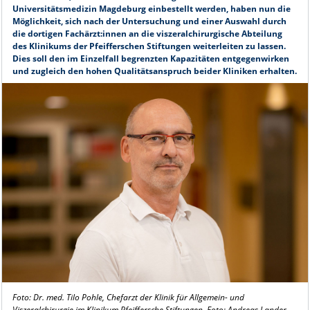
Universitätsmedizin Magdeburg einbestellt werden, haben nun die
Möglichkeit, sich nach der Untersuchung und einer Auswahl durch
die dortigen Fachärzt:innen an die viszeralchirurgische Abteilung
des Klinikums der Pfeifferschen Stiftungen weiterleiten zu lassen.
Dies soll den im Einzelfall begrenzten Kapazitäten entgegenwirken
und zugleich den hohen Qualitätsanspruch beider Kliniken erhalten.
Foto: Dr. med. Tilo Pohle, Chefarzt der Klinik für Allgemein- und
Viszeralchirurgie im Klinikum Pfeiffersche Stiftungen. Foto: Andreas Lander