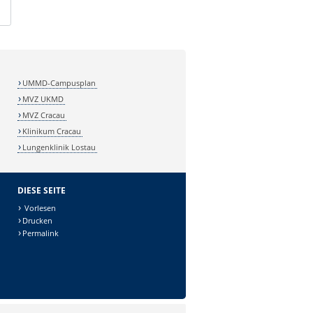
UMMD-Campusplan
MVZ UKMD
MVZ Cracau
Klinikum Cracau
Lungenklinik Lostau
DIESE SEITE
Vorlesen
Drucken
Permalink