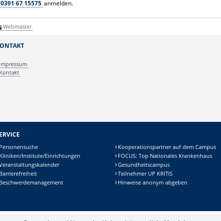
0391 67 15575
anmelden.
Webmaster
ONTAKT
Impressum
Kontakt
ERVICE
Personensuche
Kooperationspartner auf dem Campus
Kliniken/Institute/Einrichtungen
FOCUS: Top Nationales Krankenhaus
Veranstaltungskalender
Gesundheitscampus
Barrierefreiheit
Teilnehmer UP KRITIS
Beschwerdemanagement
Hinweise anonym abgeben