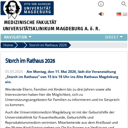
MEDIZINISCHE FAKULTÄT
UNIVERSITÄTSKLINIKUM MAGDEBURG A. ö. R.
INSTITUTE
Home
News
Storch im Rathaus 2026
KLINIKEN
ZENTRALE EINRICHTUNGEN
Storch im Rathaus 2026
FORSCHUNG
05.05.2026 -
Am Montag, den 11. Mai 2026, lädt die Veranstaltung
PRESSE
„Storch im Rathaus“ von 15 bis 18 Uhr ins Alte Rathaus Magdeburg
ÜBER UNS
ein.
INTERNATIONAL
Werdende Eltern, Familien mit Kindern bis zu drei Jahren sowie alle
Interessierten haben hier die Möglichkeit, sich zu
INTRANET
Unterstützungsangeboten für Familien zu informieren und ins Gespräch
zu kommen.
Auch die Universitätsmedizin Magdeburg ist mit der Geburtshilfe der
Universitätsklinik für Frauenheilkunde, Geburtshilfe und
Reproduktionsmedizin vertreten. Mitarbeitende aus dem Kreißsaal und
der Mutter-Kind-Station stehen vor Ort für Fragen zur Verfügung und