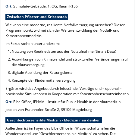
Ort:
Stimulate-Gebäude, 1. OG, Raum R156
Zwischen Pflaster und Krisenstab
Wie kann eine moderne, resiliente Notfallversorgung aussehen? Dieser
Programmpunkt widmet sich der Weiterentwicklung der Notfall- und
Katastrophenmedizin.
Im Fokus stehen unter anderem:
Nutzung von Routinedaten aus der Notaufnahme (Smart Data)
Auswirkungen von Klimawandel und strukturellen Veränderungen auf
die Akutversorgung
digitale Abbildung der Rettungskette
Konzepte der Kindernotfallversorgung
Ergänzt wird das Angebot durch Infostände, Vorträge und – optional –
praxisnahe Simulationen in Kooperation mit Katastrophenschutzeinheiten.
Ort:
Elbe Office, IPHAM – Institut für Public Health in der Akutmedizin
Joseph-von-Fraunhofer-Straße 2, 39106 Magdeburg
Geschlechtersensible Medizin - Medizin neu denken
Außerdem ist im Foyer des Elbe Office im Wissenschaftshafen die
Wanderausstellung "Geschlechtersensible Medizin" zu sehen. Die