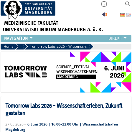
MEDIZINISCHE FAKULTÄT
UNIVERSITÄTSKLINIKUM MAGDEBURG A. ö. R.
INSTITUTE
Home
News
Tomorrow Labs 2026 – Wissenschaft erleben, Zukunft gestalten
KLINIKEN
ZENTRALE EINRICHTUNGEN
FORSCHUNG
PRESSE
ÜBER UNS
INTERNATIONAL
INTRANET
Tomorrow Labs 2026 – Wissenschaft erleben, Zukunft
gestalten
27.05.2026 -
6. Juni 2026 | 16:00–22:00 Uhr | Wissenschaftshafen
Magdeburg