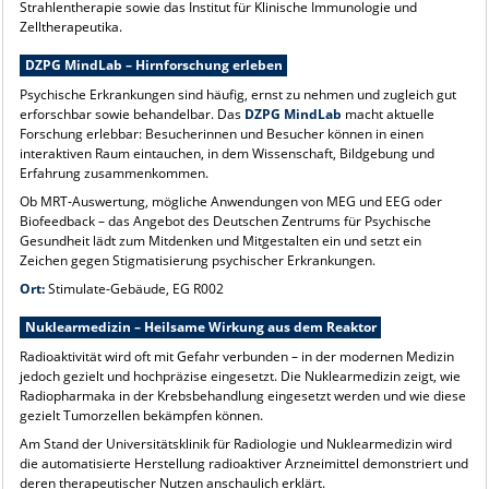
Strahlentherapie sowie das Institut für Klinische Immunologie und
Zelltherapeutika.
DZPG MindLab – Hirnforschung erleben
Psychische Erkrankungen sind häufig, ernst zu nehmen und zugleich gut
erforschbar sowie behandelbar. Das
DZPG MindLab
macht aktuelle
Forschung erlebbar: Besucherinnen und Besucher können in einen
interaktiven Raum eintauchen, in dem Wissenschaft, Bildgebung und
Erfahrung zusammenkommen.
Ob MRT-Auswertung, mögliche Anwendungen von MEG und EEG oder
Biofeedback – das Angebot des Deutschen Zentrums für Psychische
Gesundheit lädt zum Mitdenken und Mitgestalten ein und setzt ein
Zeichen gegen Stigmatisierung psychischer Erkrankungen.
Ort:
Stimulate-Gebäude, EG R002
Nuklearmedizin – Heilsame Wirkung aus dem Reaktor
Radioaktivität wird oft mit Gefahr verbunden – in der modernen Medizin
jedoch gezielt und hochpräzise eingesetzt. Die Nuklearmedizin zeigt, wie
Radiopharmaka in der Krebsbehandlung eingesetzt werden und wie diese
gezielt Tumorzellen bekämpfen können.
Am Stand der Universitätsklinik für Radiologie und Nuklearmedizin wird
die automatisierte Herstellung radioaktiver Arzneimittel demonstriert und
deren therapeutischer Nutzen anschaulich erklärt.