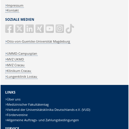
Impressum
Kontakt
SOZIALE MEDIEN
Otto-von-Guericke-Universität Magdeburg
UMMD-Campusplan
MVZ UKMD
MVZ Cracau
Klinikum Cracau
Lungenklinik Lostau
LINKS
Über uns
Medizinischer Fakultätentag
Verband der Universitätsklinika Deutschlands e.V. (VUD)
Fördervereine
Allgemeine Auftrags- und Zahlungsbedingungen
SERVICE