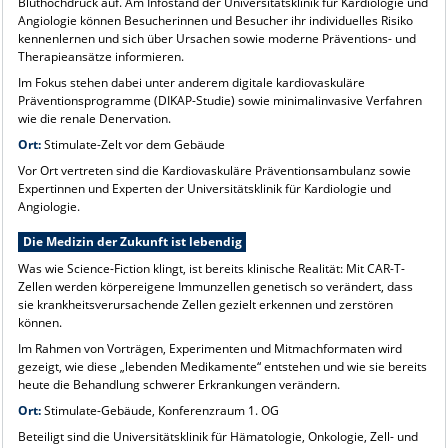
Bluthochdruck auf. Am Infostand der Universitätsklinik für Kardiologie und
Angiologie können Besucherinnen und Besucher ihr individuelles Risiko
kennenlernen und sich über Ursachen sowie moderne Präventions- und
Therapieansätze informieren.
Im Fokus stehen dabei unter anderem digitale kardiovaskuläre
Präventionsprogramme (DIKAP-Studie) sowie minimalinvasive Verfahren
wie die renale Denervation.
Ort:
Stimulate-Zelt vor dem Gebäude
Vor Ort vertreten sind die Kardiovaskuläre Präventionsambulanz sowie
Expertinnen und Experten der Universitätsklinik für Kardiologie und
Angiologie.
Die Medizin der Zukunft ist lebendig
Was wie Science-Fiction klingt, ist bereits klinische Realität: Mit CAR-T-
Zellen werden körpereigene Immunzellen genetisch so verändert, dass
sie krankheitsverursachende Zellen gezielt erkennen und zerstören
können.
Im Rahmen von Vorträgen, Experimenten und Mitmachformaten wird
gezeigt, wie diese „lebenden Medikamente“ entstehen und wie sie bereits
heute die Behandlung schwerer Erkrankungen verändern.
Ort:
Stimulate-Gebäude, Konferenzraum 1. OG
Beteiligt sind die Universitätsklinik für Hämatologie, Onkologie, Zell- und