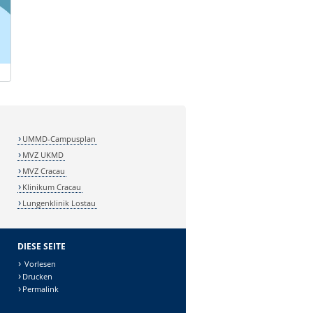
UMMD-Campusplan
MVZ UKMD
MVZ Cracau
Klinikum Cracau
Lungenklinik Lostau
DIESE SEITE
Vorlesen
Drucken
Permalink