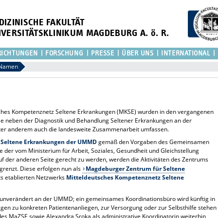
DIZINISCHE FAKULTÄT
IVERSITÄTSKLINIKUM MAGDEBURG A. ö. R.
RICHTUNGEN
FORSCHUNG
PRESSE
ÜBER UNS
INTERNATIONAL
 Namen
hes Kompetenznetz Seltene Erkrankungen (MKSE) wurden in den vergangenen
die neben der Diagnostik und Behandlung Seltener Erkrankungen an der
er anderem auch die landesweite Zusammenarbeit umfassen.
 Seltene Erkrankungen der UMMD
gemäß den Vorgaben des Gemeinsamen
 der vom Ministerium für Arbeit, Soziales, Gesundheit und Gleichstellung
f der anderen Seite gerecht zu werden, werden die Aktivitäten des Zentrums
grenzt. Diese erfolgen nun als
Magdeburger Zentrum für Seltene
ts etablierten Netzwerks
Mitteldeutsches Kompetenznetz Seltene
bt unverändert an der UMMD; ein gemeinsames Koordinationsbüro wird künftig in
en zu konkreten Patientenanliegen, zur Versorgung oder zur Selbsthilfe stehen
n des MaZSE sowie Alexandra Sroka als administrative Koordinatorin weiterhin