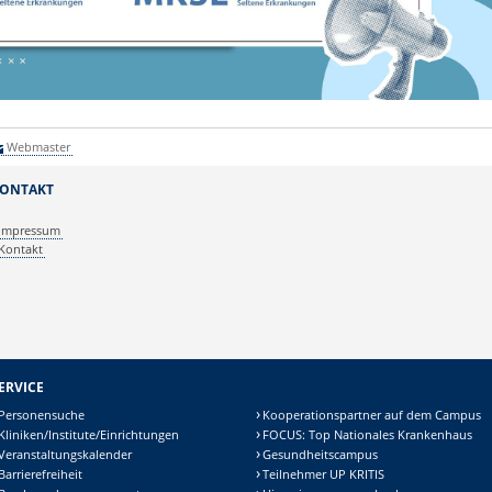
Webmaster
ONTAKT
Impressum
Kontakt
ERVICE
Personensuche
Kooperationspartner auf dem Campus
Kliniken/Institute/Einrichtungen
FOCUS: Top Nationales Krankenhaus
Veranstaltungskalender
Gesundheitscampus
Barrierefreiheit
Teilnehmer UP KRITIS