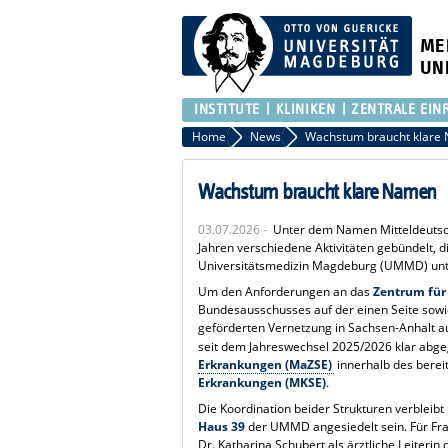
ME
UN
INSTITUTE
KLINIKEN
ZENTRALE EIN
Home
News
Wachstum braucht klare
Wachstum braucht klare Namen
03.07.2026 -
Unter dem Namen Mitteldeutsc
Jahren verschiedene Aktivitäten gebündelt, 
Universitätsmedizin Magdeburg (UMMD) unt
Um den Anforderungen an das
Zentrum für
Bundesausschusses auf der einen Seite sowie
geförderten Vernetzung in Sachsen-Anhalt au
seit dem Jahreswechsel 2025/2026 klar abge
Erkrankungen (MaZSE)
innerhalb des berei
Erkrankungen (MKSE)
.
Die Koordination beider Strukturen verblei
Haus 39
der UMMD angesiedelt sein. Für Frag
Dr. Katharina Schubert als ärztliche Leiteri