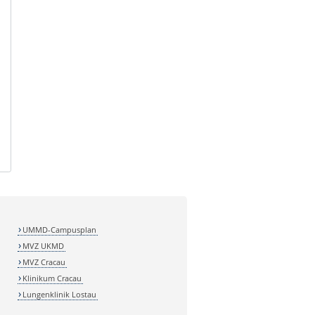
UMMD-Campusplan
MVZ UKMD
MVZ Cracau
Klinikum Cracau
Lungenklinik Lostau