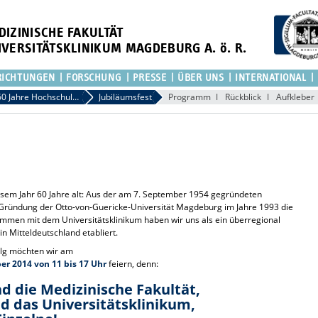
DIZINISCHE FAKULTÄT
IVERSITÄTSKLINIKUM MAGDEBURG A. ö. R.
RICHTUNGEN
FORSCHUNG
PRESSE
ÜBER UNS
INTERNATIONAL
60 Jahre Hochschulmedizin Magdeburg
Jubiläumsfest
Programm
Rückblick
Aufkleber
sem Jahr 60 Jahre alt: Aus der am 7. September 1954 gegründeten
Gründung der Otto-von-Guericke-Universität Magdeburg im Jahre 1993 die
mmen mit dem Universitätsklinikum haben wir uns als ein überregional
n Mitteldeutschland etabliert.
olg möchten wir am
er 2014 von 11 bis 17 Uhr
feiern, denn:
nd die Medizinische Fakultät,
nd das Universitätsklinikum,