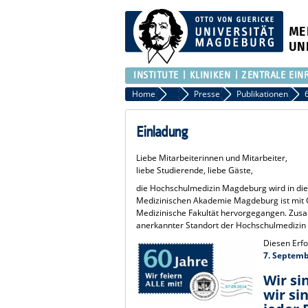
ME
UN
INSTITUTE
KLINIKEN
ZENTRALE EIN
Home
Presse
Presse
Publikationen
Einladung
Liebe Mitarbeiterinnen und Mitarbeiter,
liebe Studierende, liebe Gäste,
die Hochschulmedizin Magdeburg wird in die
Medizinischen Akademie Magdeburg ist mit 
Medizinische Fakultät hervorgegangen. Zusa
anerkannter Standort der Hochschulmedizin i
Diesen Erf
7. Septemb
Wir si
wir si