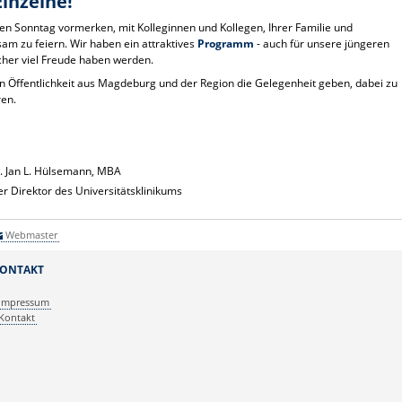
Einzelne!
sen Sonntag vormerken, mit Kolleginnen und Kollegen, Ihrer Familie und
m zu feiern. Wir haben ein attraktives
Programm
- auch für unsere jüngeren
cher viel Freude haben werden.
en Öffentlichkeit aus Magdeburg und der Region die Gelegenheit geben, dabei zu
ren.
 Jan L. Hülsemann, MBA
r Direktor des Universitätsklinikums
Webmaster
ONTAKT
Impressum
Kontakt