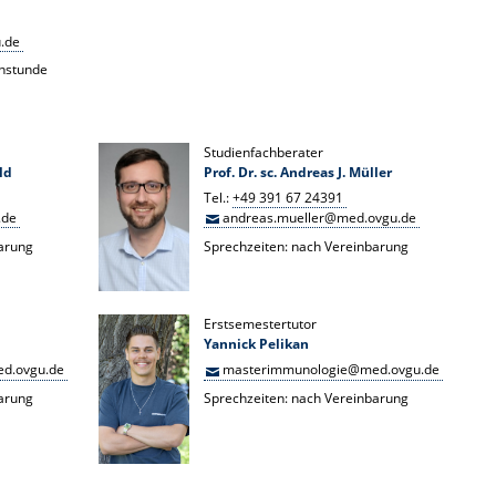
.de
hstunde
Studienfachberater
ld
Prof. Dr. sc. Andreas J. Müller
Tel.:
+49 391 67 24391
.de
andreas.mueller@med.ovgu.de
barung
Sprechzeiten: nach Vereinbarung
Erstsemestertutor
Yannick Pelikan
d.ovgu.de
masterimmunologie@med.ovgu.de
barung
Sprechzeiten: nach Vereinbarung