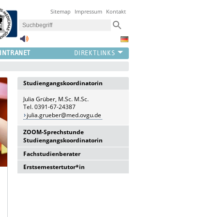
Sitemap
Impressum
Kontakt
INTRANET
Studiengangskoordinatorin
Julia Grüber, M.Sc. M.Sc.
Tel. 0391-67-24387
julia.grueber@med.ovgu.de
ZOOM-Sprechstunde
Studiengangskoordinatorin
Fachstudienberater
Hier werden Ihre Fragen rund um
den Masterstudiengang
Erstsemestertutor*in
Prof. Dr. med. Dirk Reinhold
Immunologie von der
Studiengangskoordinatorin
Tel. 0391-67-15857
Valentin Pouya & Yannick Pelikan
beantwortet.
dirk.reinhold@med.ovgu.de
masterimmunologie@med.ovgu.de
Reservieren Sie sich
hier
einen
Termin.
Prof. Dr. Sc. Andreas J. Müller