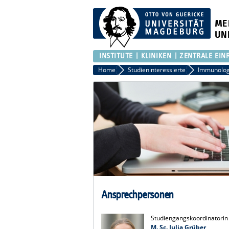
ME
UN
INSTITUTE
KLINIKEN
ZENTRALE EIN
Home
Studieninteressierte
Immunologi
Ansprechpersonen
Studiengangskoordinatorin
M. Sc. Julia Grüber