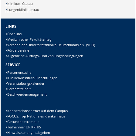
Klinikum Cracau
Lungenklinik Lostau
LINKS
Über uns
Medizinischer Fakultätentag
Verband der Universitätsklinika Deutschlands e.V. (VUD)
Fördervereine
Allgemeine Auftrags- und Zahlungsbedingungen
SERVICE
Personensuche
Kliniken/Institute/Einrichtungen
Veranstaltungskalender
Barrierefreiheit
Beschwerdemanagement
Kooperationspartner auf dem Campus
FOCUS: Top Nationales Krankenhaus
Gesundheitscampus
Teilnehmer UP KRITIS
Hinweise anonym abgeben