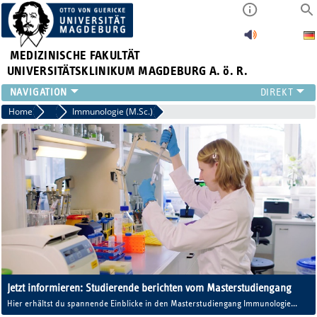
MEDIZINISCHE FAKULTÄT
UNIVERSITÄTSKLINIKUM MAGDEBURG A. ö. R.
INSTITUTE
Home
Studieninteressierte
Immunologie (M.Sc.)
KLINIKEN
ZENTRALE EINRICHTUNGEN
FORSCHUNG
PRESSE
ÜBER UNS
INTERNATIONAL
INTRANET
Jetzt informieren: Studiengangsaufbau und Karrierechancen
Hier erhältst du die wichtigsten Informationen zum Studiengangsaufbau und zu
den Karrierechancen des Masterstudiengangs Immunologie.