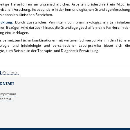
itige Heranführen an wissenschaftliches Arbeiten prädestiniert ein M.Sc. in
zinischen Forschung, insbesondere in der immunologischen Grundlagenforschung
lationalen klinischen Bereichen.
cklung:
Durch zusätzliches Vermitteln von pharmakologischen Lehrinhalten
n Bezügen wird darüber hinaus die Grundlage geschaffen, eine Karriere in der
ng einzuschlagen.
r vernetzten Fächerkombinationen mit weiteren Schwerpunkten in den Fächern
ologie und Infektiologie und verschiedener Laborpraktika bietet sich die
gie, zum Beispiel in der Therapie- und Diagnostik-Entwicklung.
Webmaster
ONTAKT
Impressum
Kontakt