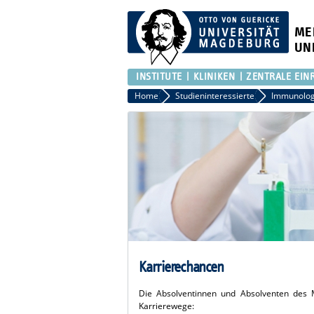
ME
UN
INSTITUTE
KLINIKEN
ZENTRALE EIN
Home
Studieninteressierte
Immunologi
Karrierechancen
Die Absolventinnen und Absolventen des M
Karrierewege: