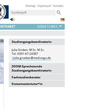
Sitemap
Impressum
Kontakt
INTRANET
Studiengangskoordinatorin
Julia Grüber, M.Sc. M.Sc.
Tel. 0391-67-24387
julia.grueber@med.ovgu.de
ZOOM-Sprechstunde
Studiengangskoordinatorin
Fachstudienberater
Hier werden Ihre Fragen rund um
den Masterstudiengang
Erstsemestertutor*in
Prof. Dr. med. Dirk Reinhold
Immunologie von der
Studiengangskoordinatorin
Tel. 0391-67-15857
Valentin Pouya & Yannick Pelikan
beantwortet.
dirk.reinhold@med.ovgu.de
masterimmunologie@med.ovgu.de
Reservieren Sie sich
hier
einen
Termin.
Prof. Dr. Sc. Andreas J. Müller