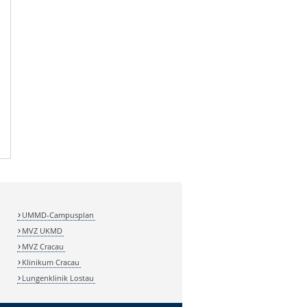
Tel. 0391-67-24391
andreas.mueller@med.ovgu.de
UMMD-Campusplan
MVZ UKMD
MVZ Cracau
Klinikum Cracau
Lungenklinik Lostau