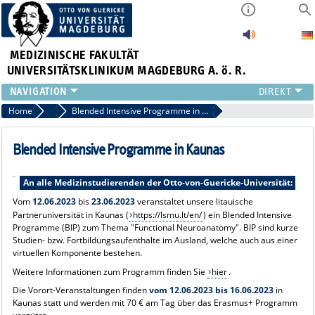
MEDIZINISCHE FAKULTÄT
UNIVERSITÄTSKLINIKUM MAGDEBURG A. ö. R.
INSTITUTE
Home
Auslandsamt Aktuell
Blended Intensive Programme in Kaunas
KLINIKEN
ZENTRALE EINRICHTUNGEN
Blended Intensive Programme in Kaunas
FORSCHUNG
-
PRESSE
An alle Medizinstudierenden der Otto-von-Guericke-Universität:
ÜBER UNS
Vom
12.06.2023
bis
23.06.2023
veranstaltet unsere litauische
Partneruniversität in Kaunas (
https://lsmu.lt/en/
) ein Blended Intensive
INTERNATIONAL
Programme (BIP) zum Thema "Functional Neuroanatomy". BIP sind kurze
INTRANET
Studien- bzw. Fortbildungsaufenthalte im Ausland, welche auch aus einer
virtuellen Komponente bestehen.
Weitere Informationen zum Programm finden Sie
hier
.
Die Vorort-Veranstaltungen finden
vom 12.06.2023 bis 16.06.2023
in
Kaunas statt und werden mit 70 € am Tag über das Erasmus+ Programm