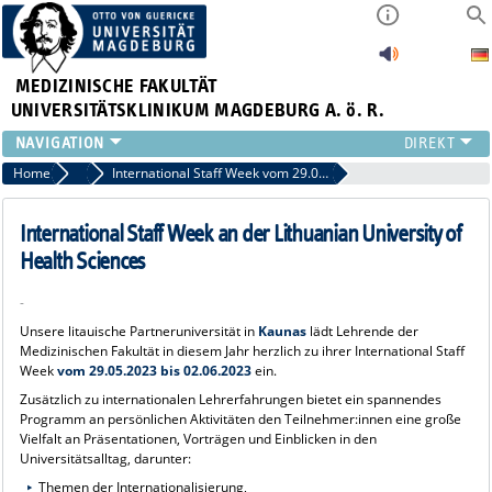
MEDIZINISCHE FAKULTÄT
UNIVERSITÄTSKLINIKUM MAGDEBURG A. ö. R.
INSTITUTE
Home
Auslandsamt Aktuell
International Staff Week vom 29.05.23 bis 02.06.23 an der Lithuanian University of Health Sciences
KLINIKEN
ZENTRALE EINRICHTUNGEN
International Staff Week an der Lithuanian University of
FORSCHUNG
Health Sciences
PRESSE
-
ÜBER UNS
Unsere litauische Partneruniversität in
Kaunas
lädt Lehrende der
INTERNATIONAL
Medizinischen Fakultät in diesem Jahr herzlich zu ihrer International Staff
INTRANET
Week
vom 29.05.2023 bis 02.06.2023
ein.
Zusätzlich zu internationalen Lehrerfahrungen bietet ein spannendes
Programm an persönlichen Aktivitäten den Teilnehmer:innen eine große
Vielfalt an Präsentationen, Vorträgen und Einblicken in den
Universitätsalltag, darunter:
Themen der Internationalisierung,