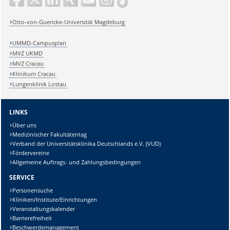
Otto-von-Guericke-Universität Magdeburg
UMMD-Campusplan
MVZ UKMD
MVZ Cracau
Klinikum Cracau
Lungenklinik Lostau
LINKS
Über uns
Medizinischer Fakultätentag
Verband der Universitätsklinika Deutschlands e.V. (VUD)
Fördervereine
Allgemeine Auftrags- und Zahlungsbedingungen
SERVICE
Personensuche
Kliniken/Institute/Einrichtungen
Veranstaltungskalender
Barrierefreiheit
Beschwerdemanagement