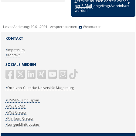
T
ermine müssen derzeit vorher
per E-Mail
angefragt/vereinbart
werden.
Letzte Änderung: 10.01.2024 - Ansprechpartner:
Webmaster
KONTAKT
Impressum
Kontakt
SOZIALE MEDIEN
Otto-von-Guericke-Universität Magdeburg
UMMD-Campusplan
MVZ UKMD
MVZ Cracau
Klinikum Cracau
Lungenklinik Lostau