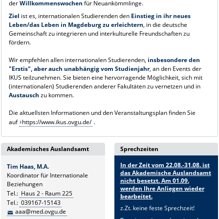
der
Willkommenswochen
für Neuankömmlinge.
Ziel
ist es, internationalen Studierenden den
Einstieg in ihr neues
Leben/das Leben in Magdeburg zu erleichtern
, in die deutsche
Gemeinschaft zu integrieren und interkulturelle Freundschaften zu
fördern.
Wir empfehlen allen internationalen Studierenden,
insbesondere den
"Erstis", aber auch unabhängig vom Studienjahr
, an den Events der
IKUS teilzunehmen. Sie bieten eine hervorragende Möglichkeit, sich mit
(internationalen) Studierenden anderer Fakultäten zu vernetzen und in
Austausch
zu kommen.
Die aktuellsten Informationen und den Veranstaltungsplan finden Sie
auf
https://www.ikus.ovgu.de/
.
Akademisches Auslandsamt
Sprechzeiten
In der Zeit vom 22.08.-31.08. ist
Tim Haas, M.A.
das Akademische Auslandsamt
Koordinator für Internationale
nicht besetzt. Am 01.09.
Beziehungen
werden Ihre Anliegen wieder
Tel.:
Haus 2 - Raum 225
bearbeitet.
Tel.:
039167-15143
z.Zt. keine feste Sprechzeit!
aaa@med.ovgu.de