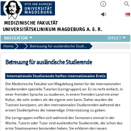
MEDIZINISCHE FAKULTÄT
UNIVERSITÄTSKLINIKUM MAGDEBURG A. ö. R.
INSTITUTE
Home
Incoming - Wege an die Medizinische Fakultät
Betreuung für ausländische Studierende
KLINIKEN
ZENTRALE EINRICHTUNGEN
Betreuung für ausländische Studierende
FORSCHUNG
PRESSE
Internationale Studierende helfen internationalen Erstis
ÜBER UNS
Die Medizinische Fakultät von Magdeburg bietet für die internationalen
Studierenden spezielle Tutorien (Lerngruppen) an. Es ist nicht einfach, in
INTERNATIONAL
einer fremden Sprache zu studieren, in einem fremden Land mit einer
INTRANET
Kultur, die sehr anders als die eigene sein kann. Daher wurden die
Tutorien konzipiert, um den internationalen Studierenden während des
ersten Studienjahres die notwendige Unterstützung zu geben.
Die Lerngruppen treffen sich während des Semesters einmal in der
Woche. Tutorin oder Tutor sind ausländische Studierende, die schon das
erste Staatsexamen bestanden haben. Sie erklären den neuen