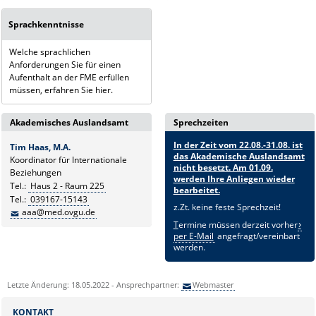
Sprachkenntnisse
Welche sprachlichen
Anforderungen Sie für einen
Aufenthalt an der FME erfüllen
müssen, erfahren Sie hier.
Akademisches Auslandsamt
Sprechzeiten
In der Zeit vom 22.08.-31.08. ist
Tim Haas, M.A.
das Akademische Auslandsamt
Koordinator für Internationale
nicht besetzt. Am 01.09.
Beziehungen
werden Ihre Anliegen wieder
Tel.:
Haus 2 - Raum 225
bearbeitet.
Tel.:
039167-15143
z.Zt. keine feste Sprechzeit!
aaa@med.ovgu.de
T
ermine müssen derzeit vorher
per E-Mail
angefragt/vereinbart
werden.
Letzte Änderung: 18.05.2022 - Ansprechpartner:
Webmaster
KONTAKT