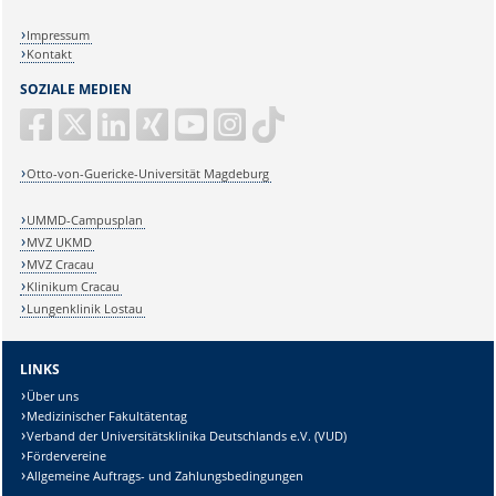
Impressum
Kontakt
SOZIALE MEDIEN
Otto-von-Guericke-Universität Magdeburg
UMMD-Campusplan
MVZ UKMD
MVZ Cracau
Klinikum Cracau
Lungenklinik Lostau
LINKS
Über uns
Medizinischer Fakultätentag
Verband der Universitätsklinika Deutschlands e.V. (VUD)
Fördervereine
Allgemeine Auftrags- und Zahlungsbedingungen