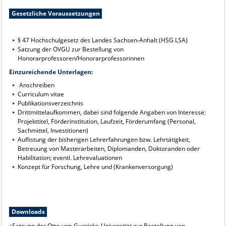
Gesetzliche Voraussetzungen
§ 47 Hochschulgesetz des Landes Sachsen-Anhalt (HSG LSA)
Satzung der OVGU zur Bestellung von
Honorarprofessoren/Honorarprofessorinnen
Einzureichende Unterlagen:
Anschreiben
Curriculum vitae
Publikationsverzeichnis
Drittmittelaufkommen, dabei sind folgende Angaben von Interesse:
Projekttitel, Förderinstitution, Laufzeit, Förderumfang (Personal,
Sachmittel, Investitionen)
Auflistung der bisherigen Lehrerfahrungen bzw. Lehrtätigkeit,
Betreuung von Masterarbeiten, Diplomanden, Doktoranden oder
Habilitation; eventl. Lehrevaluationen
Konzept für Forschung, Lehre und (Krankenversorgung)
Downloads
Satzung der Otto-von-Guericke-Universität zur Bestellung von