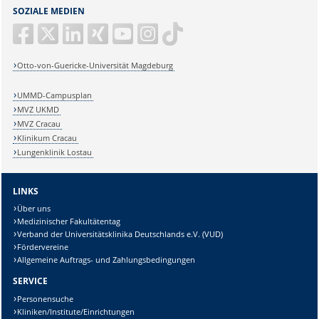
SOZIALE MEDIEN
Otto-von-Guericke-Universität Magdeburg
UMMD-Campusplan
MVZ UKMD
MVZ Cracau
Klinikum Cracau
Lungenklinik Lostau
LINKS
Über uns
Medizinischer Fakultätentag
Verband der Universitätsklinika Deutschlands e.V. (VUD)
Fördervereine
Allgemeine Auftrags- und Zahlungsbedingungen
SERVICE
Personensuche
Kliniken/Institute/Einrichtungen