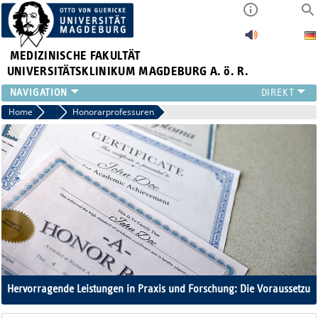
MEDIZINISCHE FAKULTÄT
UNIVERSITÄTSKLINIKUM MAGDEBURG A. ö. R.
INSTITUTE
Home
Berufungsmanagement
Honorarprofessuren
KLINIKEN
ZENTRALE EINRICHTUNGEN
FORSCHUNG
PRESSE
ÜBER UNS
INTERNATIONAL
INTRANET
Hervorragende Leistungen in Praxis und Forschung: Die Voraussetzun