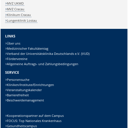
MVZ UKMD
MVZ Cracau
Klinikum Cracau
Lungenklinik Lostau
LINKS
Über uns
Medizinischer Fakultätentag
Verband der Universitätsklinika Deutschlands e.V. (VUD)
Fördervereine
Allgemeine Auftrags- und Zahlungsbedingungen
SERVICE
Personensuche
Kliniken/Institute/Einrichtungen
Veranstaltungskalender
Barrierefreiheit
Beschwerdemanagement
Kooperationspartner auf dem Campus
FOCUS: Top Nationales Krankenhaus
Gesundheitscampus