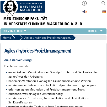
MEDIZINISCHE FAKULTÄT
UNIVERSITÄTSKLINIKUM MAGDEBURG A. ö. R.
INSTITUTE
Home
Angebotsschulungen
Agiles / hybrides Projektmanagement
KLINIKEN
ZENTRALE EINRICHTUNGEN
Agiles / hybrides Projektmanagement
FORSCHUNG
Ziele der Schulung:
PRESSE
Die Teilnehmenden
ÜBER UNS
entwickeln ein Verständnis der Grundprinzipien und Denkweise des
INTERNATIONAL
agilen/hybriden Arbeitens
INTRANET
haben ein Verständnis von agilen Grundprinzipien und Werten
verstehen der Relevanz von Agilität in dynamischen Umgebungen
erlernen agilen Methoden und Projektmanagement-Tools
erkennen, was ein agiles Umfeld benötigt
verstehen von Strukturen, Kommunikation und Flexibilität als
Schlüsselfaktoren
wenden praktische Tools aus Ihrer Arbeitsumgebung an