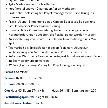
Agile Methoden und Tools – Kanban
Kurz-Vorstellung von 7 gängigen Agilen Methoden
Praktische Tools im agilen Projektmanagement – Einführung ins
Unternehmen
Praxis-Übung - Einrichtung eines Kanban-Boards als Beispiel und
Simulation einer Prozessvisualisierung
Übung - Fiktive Projektumgebung, in der unvorhergesehene
Herausforderungen auftreten, die flexibel gelöst werden müssen
Kurzvorstellung von Scrum + Simulation: Durchführung eines Mini-
Sprints
Teamarbeit als Erfolgsfaktor in agilen Projekten: Übung zur
Verbesserung von Kommunikation und Vertrauen im Team
Reflexion: Was macht Teamarbeit erfolgreich und wie können Hürden
im Team überwunden werden
KVP als „Gamechanger“ in agilen Projekten agilen Projekten
Format:
Seminar
Termin:
02.09. - 03.09.2026
Uhrzeit:
09:00 - 17:00 Uhr
Ort:
Haus 65, Raum 274 a + b
Haus 26 (IKIZ), Seminarraum 209
Fortbildungspunkte:
Pflege: 10 Punkte
Anzahl max. Teilnehmer:
18