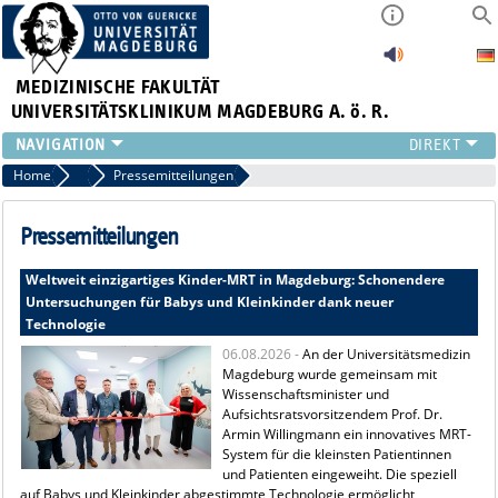
MEDIZINISCHE FAKULTÄT
UNIVERSITÄTSKLINIKUM MAGDEBURG A. ö. R.
INSTITUTE
Home
Presse
Pressemitteilungen
KLINIKEN
ZENTRALE EINRICHTUNGEN
Pressemitteilungen
FORSCHUNG
Weltweit einzigartiges Kinder-MRT in Magdeburg: Schonendere
PRESSE
Untersuchungen für Babys und Kleinkinder dank neuer
ÜBER UNS
Technologie
INTERNATIONAL
06.08.2026 -
An der Universitätsmedizin
INTRANET
Magdeburg wurde gemeinsam mit
Wissenschaftsminister und
Aufsichtsratsvorsitzendem Prof. Dr.
Armin Willingmann ein innovatives MRT-
System für die kleinsten Patientinnen
und Patienten eingeweiht. Die speziell
auf Babys und Kleinkinder abgestimmte Technologie ermöglicht