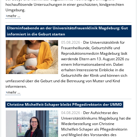
hochauflösende Untersuchungen in einer geschützten, kindgerechten
Umgebung.
mehr ...
Elterninfoabende an der Universitätsfrauenklinik Magdeburg: Gut
informiert in die Geburt starten
05.08.2026 -
Die Universitätsklinik für
Frauenheilkunde, Geburtshilfe und
Reproduktionsmedizin Magdeburg lädt
werdende Eltern am 13. August 2026 zu
einem Informationsabend ein. Dabei
erhalten Interessierte Einblicke in die
Geburtshilfe der Klinik und können sich
umfassend über die Geburt und die Betreuung von Mutter und Kind
informieren.
mehr ...
Christine Michelfeit-Schaper bleibt Pflegedirektorin der UMMD
04.08.2026 -
Der Aufsichtsrat des
Universitätsklinikums Magdeburg hat die
Wiederbestellung von Christine
Michelfeit-Schaper als Pflegedirektorin
und Mitglied des Vorstandes des