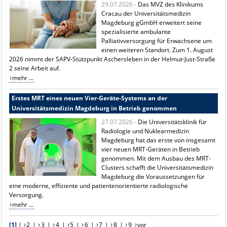
29.07.2026 -
Das MVZ des Klinikums
Cracau der Universitätsmedizin
Magdeburg gGmbH erweitert seine
spezialisierte ambulante
Palliativversorgung für Erwachsene um
einen weiteren Standort. Zum 1. August
2026 nimmt der SAPV-Stützpunkt Aschersleben in der Helmut-Just-Straße
2 seine Arbeit auf.
mehr ...
Erstes MRT eines neuen Vier-Geräte-Systems an der
Universitätsmedizin Magdeburg in Betrieb genommen
27.07.2026 -
Die Universitätsklinik für
Radiologie und Nuklearmedizin
Magdeburg hat das erste von insgesamt
vier neuen MRT-Geräten in Betrieb
genommen. Mit dem Ausbau des MRT-
Clusters schafft die Universitätsmedizin
Magdeburg die Voraussetzungen für
eine moderne, effiziente und patientenorientierte radiologische
Versorgung.
mehr ...
[1]
|
2
|
3
|
4
|
5
|
6
|
7
|
8
|
9
vor