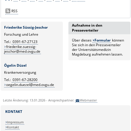
RSS
Aufnahme in den
Friederike Süssig-Jeschor
Presseverteiler
Forschung und Lehre
Über dieses
Formular
können
Tel.:
0391-67-27123
Sie sich in den Presseverteiler
friederike.suessig-
der Universitätsmedizin
jeschor@med.ovgu.de
Magdeburg aufnehmen lassen.
Ögelin Düzel
Krankenversorgung
Tel.:
0391-67-28200
oegelin.duezel@med.ovgu.de
Letzte Änderung: 13.01.2026 - Ansprechpartner:
Webmaster
KONTAKT
Impressum
Kontakt