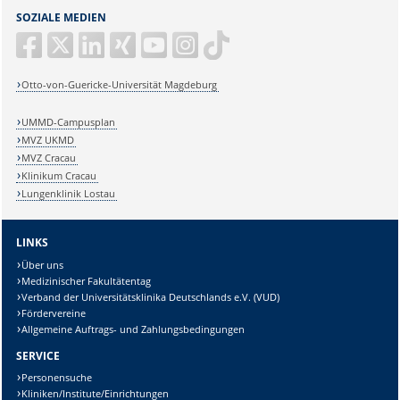
SOZIALE MEDIEN
Otto-von-Guericke-Universität Magdeburg
UMMD-Campusplan
MVZ UKMD
MVZ Cracau
Klinikum Cracau
Lungenklinik Lostau
LINKS
Über uns
Medizinischer Fakultätentag
Verband der Universitätsklinika Deutschlands e.V. (VUD)
Fördervereine
Allgemeine Auftrags- und Zahlungsbedingungen
SERVICE
Personensuche
Kliniken/Institute/Einrichtungen