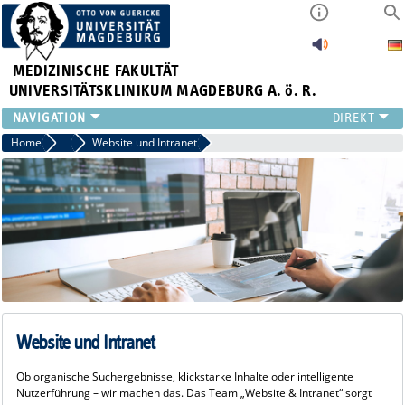
MEDIZINISCHE FAKULTÄT
UNIVERSITÄTSKLINIKUM MAGDEBURG A. ö. R.
INSTITUTE
Home
Marketing, Kommunikation und Medien
Website und Intranet
KLINIKEN
ZENTRALE EINRICHTUNGEN
FORSCHUNG
PRESSE
ÜBER UNS
INTERNATIONAL
INTRANET
Website und Intranet
Ob organische Suchergebnisse, klickstarke Inhalte oder intelligente
Nutzerführung – wir machen das. Das Team „Website & Intranet“ sorgt