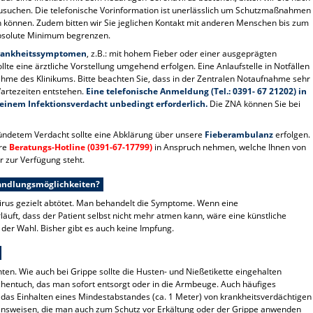
zusuchen. Die telefonische Vorinformation ist unerlässlich um Schutzmaßnahmen
n können. Zudem bitten wir Sie jeglichen Kontakt mit anderen Menschen bis zum
 absolute Minimum begrenzen.
rankheitssymptomen
, z.B.: mit hohem Fieber oder einer ausgeprägten
te eine ärztliche Vorstellung umgehend erfolgen. Eine Anlaufstelle in Notfällen
nahme des Klinikums. Bitte beachten Sie, dass in der Zentralen Notaufnahme sehr
artezeiten entstehen.
Eine telefonische Anmeldung (Tel.: 0391- 67 21202) in
 einem Infektionsverdacht unbedingt erforderlich.
Die ZNA können Sie bei
ündetem Verdacht sollte eine Abklärung über unsere
Fieberambulanz
erfolgen.
ere
Beratungs-Hotline (0391-67-17799)
in Anspruch nehmen, welche Ihnen von
r zur Verfügung steht.
ehandlungsmöglichkeiten?
Virus gezielt abtötet. Man behandelt die Symptome. Wenn eine
läuft, dass der Patient selbst nicht mehr atmen kann, wäre eine künstliche
er Wahl. Bisher gibt es auch keine Impfung.
hten. Wie auch bei Grippe sollte die Husten- und Nießetikette eingehalten
schentuch, das man sofort entsorgt oder in die Armbeuge. Auch häufiges
t das Einhalten eines Mindestabstandes (ca. 1 Meter) von krankheitsverdächtigen
ensweisen, die man auch zum Schutz vor Erkältung oder der Grippe anwenden