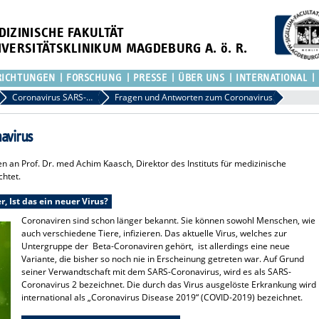
DIZINISCHE FAKULTÄT
IVERSITÄTSKLINIKUM MAGDEBURG A. ö. R.
RICHTUNGEN
FORSCHUNG
PRESSE
ÜBER UNS
INTERNATIONAL
Coronavirus SARS-CoV-2 – Was Sie jetzt wissen müssen
Fragen und Antworten zum Coronavirus
avirus
n an Prof. Dr. med Achim Kaasch, Direktor des Instituts für medizinische
chtet.
, Ist das ein neuer Virus?
Coronaviren sind schon länger bekannt. Sie können sowohl Menschen, wie
auch verschiedene Tiere, infizieren. Das aktuelle Virus, welches zur
Untergruppe der Beta-Coronaviren gehört, ist allerdings eine neue
Variante, die bisher so noch nie in Erscheinung getreten war. Auf Grund
seiner Verwandtschaft mit dem SARS-Coronavirus, wird es als SARS-
Coronavirus 2 bezeichnet. Die durch das Virus ausgelöste Erkrankung wird
international als „Coronavirus Disease 2019“ (COVID-2019) bezeichnet.