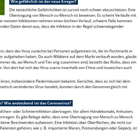
Wie gefährlich ist der neue Erreger?
Die tatsächliche Gefährlichkeit ist zurzeit noch schwer abzuschätzen. Eine
Übertragung von Mensch-zu-Mensch ist bewiesen. Es scheint Verläufe mit
e meisten Infektionen nehmen einen leichten Verlauf, schwere Fälle kommen
enden Daten davon aus, dass die Infektion in der Regel schwerwiegender
ein, dass das Virus zunächst bei Personen aufgetreten ist, die im Fischmarkt in
er aufgehalten haben. Da auch Wildtiere auf dem Markt verkauft wurden, glaubt
. Immer da, wo Mensch und Tier eng zusammen sind, besteht das Risiko, dass ein
 Von dort hat sich das Virus zuerst innerhalb von China und inzwischen auch
Tieren, insbesondere Fledermäusen bekannt. Gerüchte, dass es sich bei dem
netisch verändertes Virus handelt, konnten durch den Genomvergleich mit
? Wie ansteckend ist das Coronavirus?
röpfchen- oder Schmierinfektion übertragen. Vor allem Händekontakt, Anhusten,
ertragen. Es gibt Belege dafür, dass eine Übertragung von Mensch zu Mensch
T. keine Beschwerden aufwiesen.
Eine Infektion über Oberflächen, die nicht zur
tienten gehören, wie z. B. importierte Waren, Postsendungen oder Gepäck, ist