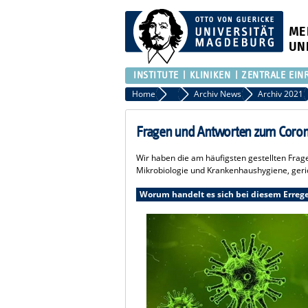
ME
UN
INSTITUTE
KLINIKEN
ZENTRALE EIN
Home
News
Archiv News
Archiv 2021
Fragen und Antworten zum Coron
Wir haben die am häufigsten gestellten Frage
Mikrobiologie und Krankenhaushygiene, geri
Worum handelt es sich bei diesem Erreger