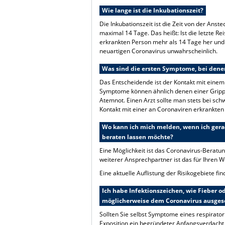
Wie lange ist die Inkubationszeit?
Die Inkubationszeit ist die Zeit von der Ans
maximal 14 Tage. Das heißt: Ist die letzte Re
erkrankten Person mehr als 14 Tage her und 
neuartigen Coronavirus unwahrscheinlich.
Was sind die ersten Symptome, bei dene
Das Entscheidende ist der Kontakt mit einem
Symptome können ähnlich denen einer Gripp
Atemnot. Einen Arzt sollte man stets bei sc
Kontakt mit einer an Coronaviren erkrankten
Wo kann ich mich melden, wenn ich gerad
beraten lassen möchte?
Eine Möglichkeit ist das Coronavirus-Beratun
weiterer Ansprechpartner ist das für Ihren
Eine aktuelle Auflistung der Risikogebiete fi
Ich habe Infektionszeichen, wie Fieber od
möglicherweise dem Coronavirus ausgese
Sollten Sie selbst Symptome eines respirator
Exposition ein begründeter Anfangsverdacht 