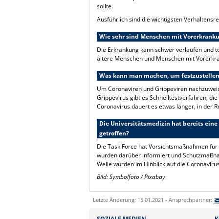
sollte.
Ausführlich sind die wichtigsten Verhaltensr
Wie sehr sind Menschen mit Vorerkrank
Die Erkrankung kann schwer verlaufen und tö
ältere Menschen und Menschen mit Vorerkr
Was kann man machen, um festzustellen, 
Um Coronaviren und Grippeviren nachzuwei
Grippevirus gibt es Schnelltestverfahren, die
Coronavirus dauert es etwas länger, in der Re
Die Universitätsmedizin hat bereits ein
getroffen?
Die Task Force hat Vorsichtsmaßnahmen für 
wurden darüber informiert und Schutzmaßna
Welle wurden im Hinblick auf die Coronavirus
Bild: Symbolfoto / Pixabay
Letzte Änderung: 15.01.2021 - Ansprechpartner:
SOZIALE MEDIEN
K