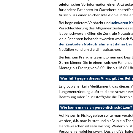
telefonischer Vorinformation einen Arzt auf
für andere Patienten im Wartebereich treffe
Ausschluss einer solchen Infektion auf das
Bei begründetem Verdacht und
schweren K
Verschlechterung des Allgemeinzustandes soll
ist bei schweren Fällen die Zentrale Notauf
viele Patienten behandelt werden wodurch W
der Zentralen Notaufnahme ist daher bei
Notfällen rund um die Uhr aufsuchen.
Bei leichten Krankheitssymptomen und begr
Gerne können Sie in einem solchen Fall uns
Montag bis Freitag von 8.00 Uhr bis 16.00 Uh
Was hilft gegen dieses Virus, gibt es B
Es gibt bisher kein Medikament, das dieses 
Lungenentzündung auftritt, die so schwer ver
Beatmung oder Sauerstoffgabe die Therapie d
Wie kann man sich persönlich schützen?
Auf Reisen in Risikogebiete sollte man verzic
werden, d.h. man hustet und nießt in ein Ta
Händewaschen ist sehr wichtig. Weiterhin is
Personen empfehlenswert. Das sind Verhalt