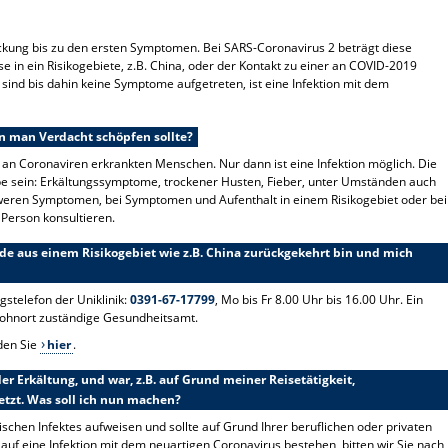
teckung bis zu den ersten Symptomen. Bei SARS-Coronavirus 2 beträgt diese
ise in ein Risikogebiete, z.B. China, oder der Kontakt zu einer an COVID-2019
sind bis dahin keine Symptome aufgetreten, ist eine Infektion mit dem
n man Verdacht schöpfen sollte?
 an Coronaviren erkrankten Menschen. Nur dann ist eine Infektion möglich. Die
e sein: Erkältungssymptome, trockener Husten, Fieber, unter Umständen auch
hweren Symptomen, bei Symptomen und Aufenthalt in einem Risikogebiet oder bei
 Person konsultieren.
e aus einem Risikogebiet wie z.B. China zurückgekehrt bin und mich
gstelefon der Uniklinik:
0391-67-17799
, Mo bis Fr 8.00 Uhr bis 16.00 Uhr. Ein
 Wohnort zuständige Gesundheitsamt.
nden Sie
hier
.
er Erkältung, und war, z.B. auf Grund meiner Reisetätigkeit,
tzt. Was soll ich nun machen?
ischen Infektes aufweisen und sollte auf Grund Ihrer beruflichen oder privaten
auf eine Infektion mit dem neuartigen Coronavirus bestehen, bitten wir Sie nach