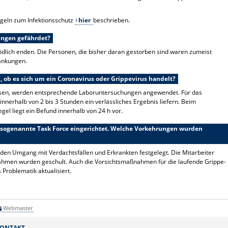
egeln zum Infektionsschutz
hier
beschrieben.
ungen gefährdet?
dlich enden. Die Personen, die bisher daran gestorben sind waren zumeist
ankungen.
ob es sich um ein Coronavirus oder Grippevirus handelt?
sen, werden entsprechende Laboruntersuchungen angewendet. Für das
 innerhalb von 2 bis 3 Stunden ein verlässliches Ergebnis liefern. Beim
gel liegt ein Befund innerhalb von 24 h vor.
e sogenannte Task Force eingerichtet. Welche Vorkehrungen wurden
den Umgang mit Verdachtsfällen und Erkrankten festgelegt. Die Mitarbeiter
hmen wurden geschult. Auch die Vorsichtsmaßnahmen für die laufende Grippe-
 Problematik aktualisiert.
Webmaster
ONTAKT