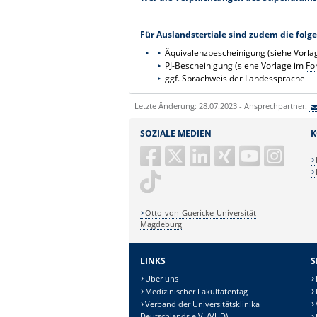
Für Auslandstertiale sind zudem die fol
Äquivalenzbescheinigung (siehe Vorl
PJ-Bescheinigung (siehe Vorlage im
Fo
ggf. Sprachweis der Landessprache
Letzte Änderung: 28.07.2023 - Ansprechpartner:
SOZIALE MEDIEN
K
Otto-von-Guericke-Universität
Magdeburg
LINKS
S
Über uns
Medizinischer Fakultätentag
Verband der Universitätsklinika
Deutschlands e.V. (VUD)