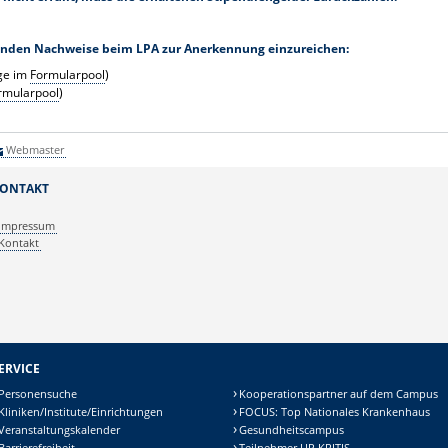
genden Nachweise beim LPA zur Anerkennung einzureichen:
age im
Formularpool
)
rmularpool
)
Webmaster
ONTAKT
Impressum
Kontakt
ERVICE
Personensuche
Kooperationspartner auf dem Campus
Kliniken/Institute/Einrichtungen
FOCUS: Top Nationales Krankenhaus
Veranstaltungskalender
Gesundheitscampus
Barrierefreiheit
Teilnehmer UP KRITIS