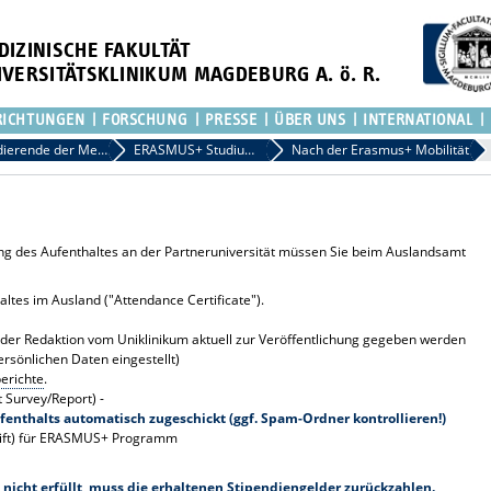
DIZINISCHE FAKULTÄT
IVERSITÄTSKLINIKUM MAGDEBURG A. ö. R.
RICHTUNGEN
FORSCHUNG
PRESSE
ÜBER UNS
INTERNATIONAL
izinischen Fakultät
Studierende der Medizinischen Fakultät
ERASMUS+ Studium / PJ-Tertial
Nach der Erasmus+ Mobilität
g des Aufenthaltes an der Partneruniversität müssen Sie beim Auslandsamt
tes im Ausland ("Attendance Certificate").
n der Redaktion vom Uniklinikum aktuell zur Veröffentlichung gegeben werden
rsönlichen Daten eingestellt)
erichte
.
 Survey/Report) -
fenthalts automatisch zugeschickt (ggf. Spam-Ordner kontrollieren!)
rift) für ERASMUS+ Programm
nicht erfüllt, muss die erhaltenen Stipendiengelder zurückzahlen.