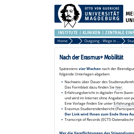
ME
UN
INSTITUTE
KLINIKEN
ZENTRALE EIN
Home
Akademisches Auslandsamt der Med
Outgoing - Wege in die Welt
Nach der Erasmus+ Mobilität
Spätestens
vier Wochen
nach der Beendigun
folgende Unterlagen abgeben:
Nachweis über Dauer des Studienaufenthal
Das Formblatt dazu finden Sie
hier
.
Erfahrungsbericht in digitaler Form (kan
und wird im Internet ohne Angaben von pe
Eine Vorlage finden Sie unter
Erfahrungsb
Erasmus-Studierendenbericht (Participant
Der Link wird Ihnen zum Ende Ihres Au
Transcript of Records (ECTS-Datenabsch
Wer die Verpflichtungen des Stipendiums 