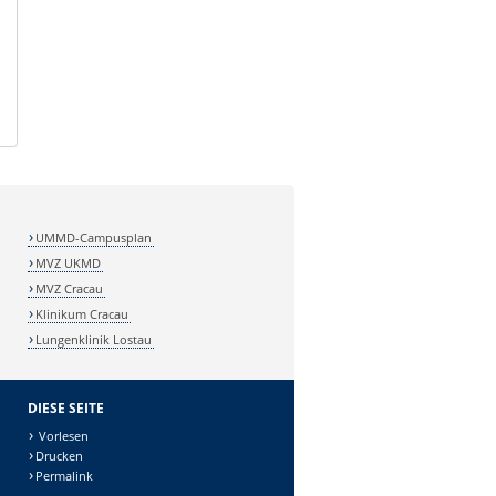
UMMD-Campusplan
MVZ UKMD
MVZ Cracau
Klinikum Cracau
Lungenklinik Lostau
DIESE SEITE
Vorlesen
Drucken
Permalink