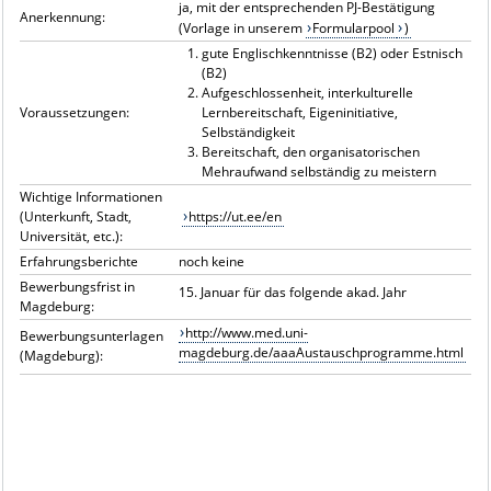
ja, mit der entsprechenden PJ-Bestätigung
Anerkennung:
(Vorlage in unserem
Formularpool
)
gute Englischkenntnisse (B2) oder Estnisch
(B2)
Aufgeschlossenheit, interkulturelle
Voraussetzungen:
Lernbereitschaft, Eigeninitiative,
Selbständigkeit
Bereitschaft, den organisatorischen
Mehraufwand selbständig zu meistern
Wichtige Informationen
(Unterkunft, Stadt,
https://ut.ee/en
Universität, etc.):
Erfahrungsberichte
noch keine
Bewerbungsfrist in
15. Januar für das folgende akad. Jahr
Magdeburg:
http://www.med.uni-
Bewerbungsunterlagen
magdeburg.de/aaaAustauschprogramme.html
(Magdeburg):