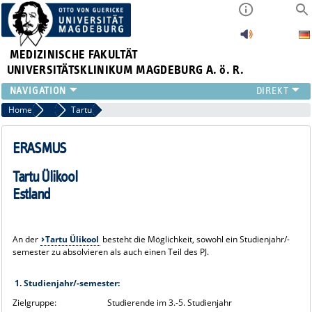
MEDIZINISCHE FAKULTÄT
UNIVERSITÄTSKLINIKUM MAGDEBURG A. ö. R.
INSTITUTE
Home
Unsere Partneruniversitäten
Tartu
KLINIKEN
ZENTRALE EINRICHTUNGEN
ERASMUS
FORSCHUNG
Tartu Ülikool
PRESSE
Estland
ÜBER UNS
INTERNATIONAL
INTRANET
An der
Tartu Ülikool
besteht die Möglichkeit, sowohl ein Studienjahr/-
semester zu absolvieren als auch einen Teil des PJ.
1. Studienjahr/-semester:
Zielgruppe:
Studierende im 3.-5. Studienjahr