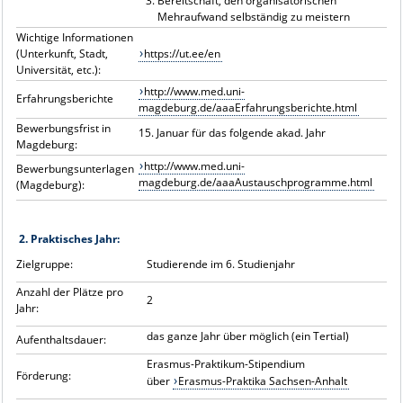
Bereitschaft, den organisatorischen
Mehraufwand selbständig zu meistern
Wichtige Informationen
(Unterkunft, Stadt,
https://ut.ee/en
Universität, etc.):
http://www.med.uni-
Erfahrungsberichte
magdeburg.de/aaaErfahrungsberichte.html
Bewerbungsfrist in
15. Januar für das folgende akad. Jahr
Magdeburg:
http://www.med.uni-
Bewerbungsunterlagen
magdeburg.de/aaaAustauschprogramme.html
(Magdeburg):
2. Praktisches Jahr:
Zielgruppe:
Studierende im 6. Studienjahr
Anzahl der Plätze pro
2
Jahr:
das ganze Jahr über möglich (ein Tertial)
Aufenthaltsdauer:
Erasmus-Praktikum-Stipendium
Förderung:
über
Erasmus-Praktika Sachsen-Anhalt