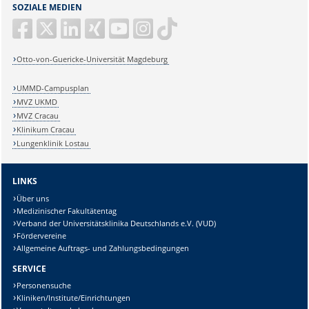
SOZIALE MEDIEN
Otto-von-Guericke-Universität Magdeburg
UMMD-Campusplan
MVZ UKMD
MVZ Cracau
Klinikum Cracau
Lungenklinik Lostau
LINKS
Über uns
Medizinischer Fakultätentag
Verband der Universitätsklinika Deutschlands e.V. (VUD)
Fördervereine
Allgemeine Auftrags- und Zahlungsbedingungen
SERVICE
Personensuche
Kliniken/Institute/Einrichtungen