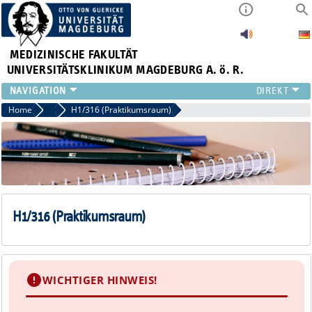
MEDIZINISCHE FAKULTÄT
UNIVERSITÄTSKLINIKUM MAGDEBURG A. ö. R.
INSTITUTE
Home
Seminarräume
H1/316 (Praktikumsraum)
KLINIKEN
ZENTRALE EINRICHTUNGEN
FORSCHUNG
PRESSE
ÜBER UNS
INTERNATIONAL
H1/316 (Praktikumsraum)
INTRANET
WICHTIGER HINWEIS!