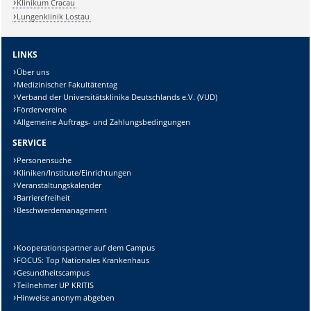
Klinikum Cracau
Lungenklinik Lostau
LINKS
Über uns
Medizinischer Fakultätentag
Verband der Universitätsklinika Deutschlands e.V. (VUD)
Fördervereine
Allgemeine Auftrags- und Zahlungsbedingungen
SERVICE
Personensuche
Kliniken/Institute/Einrichtungen
Veranstaltungskalender
Barrierefreiheit
Beschwerdemanagement
Kooperationspartner auf dem Campus
FOCUS: Top Nationales Krankenhaus
Gesundheitscampus
Teilnehmer UP KRITIS
Hinweise anonym abgeben