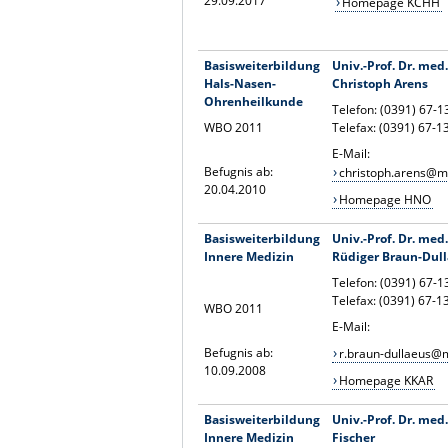
29.09.2017
Homepage KCHH
Basisweiterbildung
Univ.-Prof. Dr. med.
Hals-Nasen-
Christoph Arens
Ohrenheilkunde
Telefon: (0391) 67-
WBO 2011
Telefax: (0391) 67-
E-Mail:
Befugnis ab:
christoph.arens@m
20.04.2010
Homepage HNO
Basisweiterbildung
Univ.-Prof. Dr. med.
Innere Medizin
Rüdiger Braun-Dul
Telefon: (0391) 67-
Telefax: (0391) 67-
WBO 2011
E-Mail:
Befugnis ab:
r.braun-dullaeus@
10.09.2008
Homepage KKAR
Basisweiterbildung
Univ.-Prof. Dr. me
Innere Medizin
Fischer