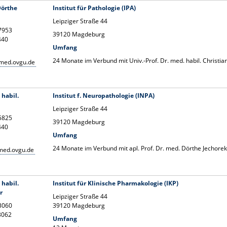
Dörthe
Institut für Pathologie (IPA)
Leipziger Straße 44
17953
39120 Magdeburg
440
Umfang
24 Monate im Verbund mit Univ.-Prof. Dr. med. habil. Christi
med.ovgu.de
 habil.
Institut f. Neuropathologie (INPA)
Leipziger Straße 44
15825
39120 Magdeburg
440
Umfang
24 Monate im Verbund mit apl. Prof. Dr. med. Dörthe Jechore
med.ovgu.de
 habil.
Institut für Klinische Pharmakologie (IKP)
r
Leipziger Straße 44
13060
39120 Magdeburg
13062
Umfang