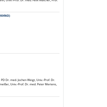
nn, Univ.-Prof. Dr. med. Felix Walcher, Prof.
 (KHNO)
 PD Dr. med. Jochen Weigt, Univ.-Prof. Dr.
meißer, Univ.-Prof. Dr. med. Peter Mertens,