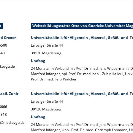
t
Weiterbildungsstätte Otto-von-Guericke-Universität Ma
nd Croner
Universitätsklinik
für Allgemein-, Viszeral-, Gefäß- und T
15500
Leipziger Straße 44
440
39120 Magdeburg
Umfang
.ovgu.de
24 Monate im Verbund mit Prof. Dr. med. Jens Wippermann, Dr
Manfred Infanger, apl. Prof. Dr. med. habil. Zuhir Halloul, Uni
Prof. Dr. med. Felix Walcher
habil. Zuhir
Universitätsklinik
für Allgemein-, Viszeral-, Gefäß- und T
Leipziger Straße 44
15666
39120 Magdeburg
14318
Umfang
ul@med.ovgu.de
24 Monate im Verbund mit Prof. Dr. med. Jens Wippermann, Dr
Manfred Infanger, Univ.-Prof. Dr. med. Christoph Lohmann, Univ