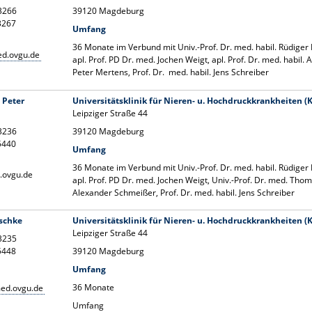
13266
39120 Magdeburg
13267
Umfang
36 Monate im Verbund mit Univ.-Prof. Dr. med. habil. Rüdiger
d.ovgu.de
apl. Prof. PD Dr. med. Jochen Weigt, apl. Prof. Dr. med. habil.
Peter Mertens, Prof. Dr. med. habil. Jens Schreiber
. Peter
Universitätsklinik für Nieren- u. Hochdruckkrankheiten (
Leipziger Straße 44
13236
39120 Magdeburg
15440
Umfang
36 Monate im Verbund mit Univ.-Prof. Dr. med. habil. Rüdiger
.ovgu.de
apl. Prof. PD Dr. med. Jochen Weigt, Univ.-Prof. Dr. med. Thoma
Alexander Schmeißer, Prof. Dr. med. habil. Jens Schreiber
eschke
Universitätsklinik für Nieren- u. Hochdruckkrankheiten (
Leipziger Straße 44
13235
15448
39120 Magdeburg
Umfang
36 Monate
ed.ovgu.de
Umfang