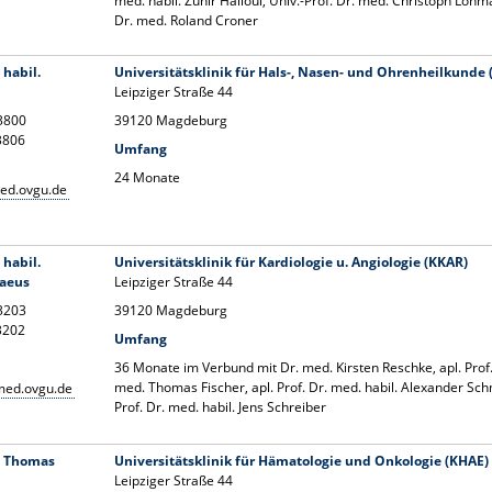
med. habil. Zuhir Halloul, Univ.-Prof. Dr. med. Christoph Lohma
Dr. med. Roland Croner
 habil.
Universitätsklinik für Hals-, Nasen- und Ohrenheilkunde
Leipziger Straße 44
13800
39120 Magdeburg
13806
Umfang
24 Monate
ed.ovgu.de
 habil.
Universitätsklinik für Kardiologie u. Angiologie (KKAR)
laeus
Leipziger Straße 44
13203
39120 Magdeburg
13202
Umfang
36 Monate im Verbund mit Dr. med. Kirsten Reschke, apl. Prof.
med. Thomas Fischer, apl. Prof. Dr. med. habil. Alexander Sch
med.ovgu.de
Prof. Dr. med. habil. Jens Schreiber
d. Thomas
Universitätsklinik für Hämatologie und Onkologie (KHAE)
Leipziger Straße 44