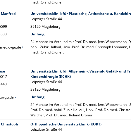
med. Roland Croner
. Manfred
Universitätsklinik für Plastische, Ästhetische u. Handchi
Leipziger Straße 44
15599
39120 Magdeburg
15588
Umfang
24 Monate im Verbund mit Prof. Dr. med. Jens Wippermann, Dr
habil. Zuhir Halloul, Univ.-Prof. Dr. med. Christoph Lohmann, U
@med.ovgu.de
med. Roland Croner,
use
Universitätsklinik für Allgemein-, Viszeral-, Gefäß- und 
15517
Kinderchirurgie (KCHK)
Leipziger Straße 44
13440
39120 Magdeburg
Umfang
.ovgu.de
24 Monate im Verbund mit Prof. Dr. med. Jens Wippermann, Uni
Prof. Dr. med. habil. Zuhir Halloul, Univ.-Prof. Dr. med. Chris
Walcher, Prof. Dr. med. Roland Croner
. Christoph
Orthopädische Universitätsklinik (KORT)
Leipziger Straße 44