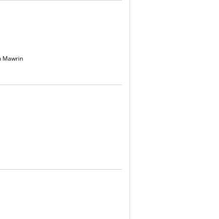
an Mawrin
k