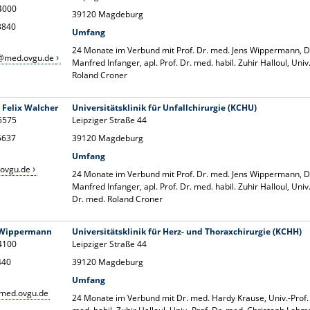
14000
39120 Magdeburg
13840
Umfang
24 Monate im Verbund mit Prof. Dr. med. Jens Wippermann, Dr
n@med.ovgu.de
Manfred Infanger, apl. Prof. Dr. med. habil. Zuhir Halloul, Univ
Roland Croner
. Felix Walcher
Universitätsklinik für Unfallchirurgie (KCHU)
15575
Leipziger Straße 44
15637
39120 Magdeburg
Umfang
.ovgu.de
24 Monate im Verbund mit Prof. Dr. med. Jens Wippermann, Dr
Manfred Infanger, apl. Prof. Dr. med. habil. Zuhir Halloul, Uni
Dr. med. Roland Croner
s Wippermann
Universitätsklinik für Herz- und Thoraxchirurgie (KCHH)
14100
Leipziger Straße 44
440
39120 Magdeburg
Umfang
med.ovgu.de
24 Monate im Verbund mit Dr. med. Hardy Krause, Univ.-Prof. D