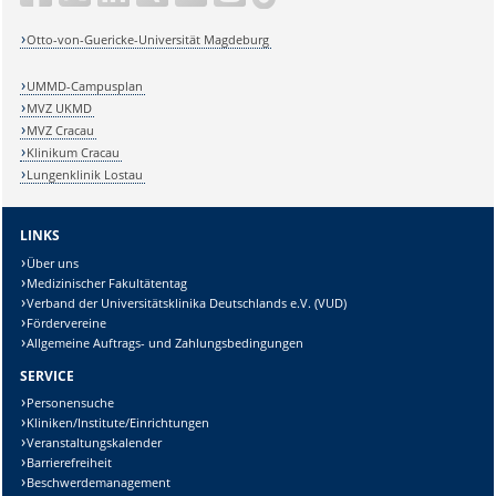
Otto-von-Guericke-Universität Magdeburg
UMMD-Campusplan
MVZ UKMD
MVZ Cracau
Klinikum Cracau
Lungenklinik Lostau
LINKS
Über uns
Medizinischer Fakultätentag
Verband der Universitätsklinika Deutschlands e.V. (VUD)
Fördervereine
Allgemeine Auftrags- und Zahlungsbedingungen
SERVICE
Personensuche
Kliniken/Institute/Einrichtungen
Veranstaltungskalender
Barrierefreiheit
Beschwerdemanagement