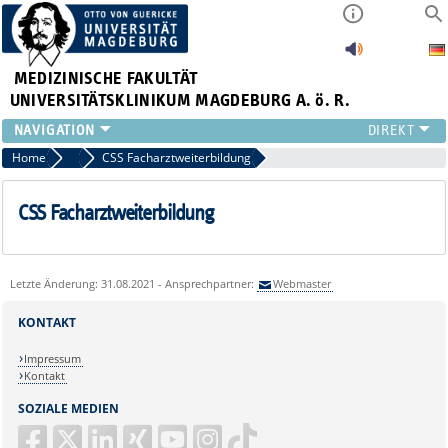
MEDIZINISCHE FAKULTÄT
UNIVERSITÄTSKLINIKUM MAGDEBURG A. ö. R.
INSTITUTE
Home
Facharztweiterbildung
CSS Facharztweiterbildung
KLINIKEN
ZENTRALE EINRICHTUNGEN
CSS Facharztweiterbildung
FORSCHUNG
PRESSE
ÜBER UNS
Letzte Änderung: 31.08.2021 - Ansprechpartner:
Webmaster
INTERNATIONAL
KONTAKT
INTRANET
Impressum
Kontakt
SOZIALE MEDIEN