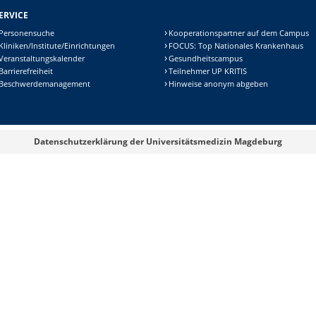
ERVICE
Personensuche
Kooperationspartner auf dem Campus
Kliniken/Institute/Einrichtungen
FOCUS: Top Nationales Krankenhaus
Veranstaltungskalender
Gesundheitscampus
Barrierefreiheit
Teilnehmer UP KRITIS
Beschwerdemanagement
Hinweise anonym abgeben
Datenschutzerklärung der Universitätsmedizin Magdeburg