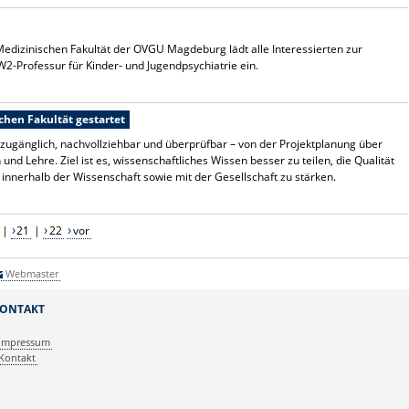
dizinischen Fakultät der OVGU Magdeburg lädt alle Interessierten zur
2-Professur für Kinder- und Jugendpsychiatrie ein.
chen Fakultät gestartet
ugänglich, nachvollziehbar und überprüfbar – von der Projektplanung über
nd Lehre. Ziel ist es, wissenschaftliches Wissen besser zu teilen, die Qualität
innerhalb der Wissenschaft sowie mit der Gesellschaft zu stärken.
|
21
|
22
vor
Webmaster
ONTAKT
Impressum
Kontakt