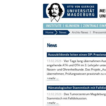
ME
UN
INSTITUTE
KLINIKEN
ZENTRALE EIN
Home
News
Archiv News
Pressemit
News
Auszubildende leiten einen OP: Praxisn
13.02.2026 -
Vier Tage lang übernahmen Aus
angehende ATA und OTA im 3. Lehrjahr unter f
Nasen- und Ohrenheilkunde. Das Projekt „Aus
übernehmen, Prüfungswissen praxisnah zu ver
mehr ...
Hämatologischer Stammtisch mit Falldis
12.02.2026 -
Das Tumorzentrum Magdeburg/Sa
Stammtisch mit Falldiskussion.
mehr ...