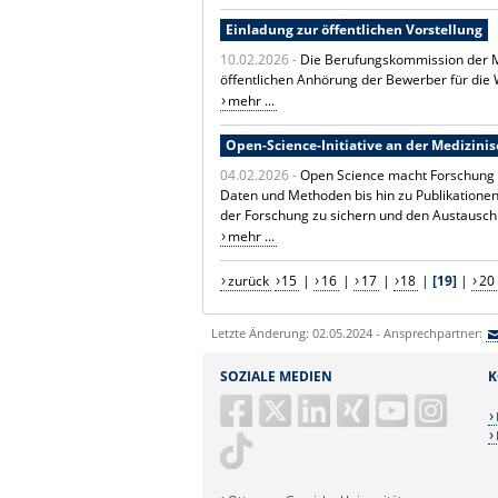
Einladung zur öffentlichen Vorstellung
10.02.2026 -
Die Berufungskommission der Me
öffentlichen Anhörung der Bewerber für die W
mehr ...
Open-Science-Initiative an der Medizinis
04.02.2026 -
Open Science macht Forschung z
Daten und Methoden bis hin zu Publikationen u
der Forschung zu sichern und den Austausch 
mehr ...
zurück
15
|
16
|
17
|
18
|
[19]
|
20
Letzte Änderung: 02.05.2024 - Ansprechpartner:
SOZIALE MEDIEN
K