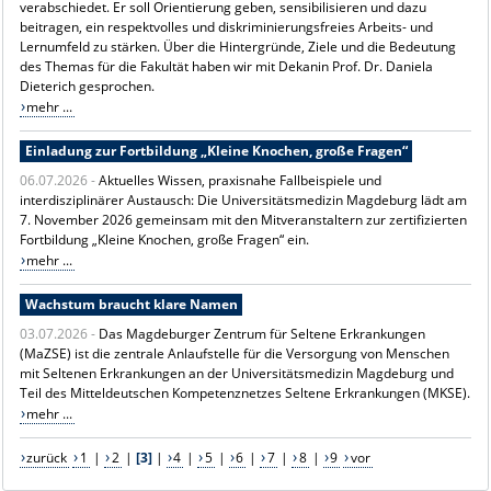
verabschiedet. Er soll Orientierung geben, sensibilisieren und dazu
beitragen, ein respektvolles und diskriminierungsfreies Arbeits- und
Lernumfeld zu stärken. Über die Hintergründe, Ziele und die Bedeutung
des Themas für die Fakultät haben wir mit Dekanin Prof. Dr. Daniela
Dieterich gesprochen.
mehr ...
Einladung zur Fortbildung „Kleine Knochen, große Fragen“
06.07.2026 -
Aktuelles Wissen, praxisnahe Fallbeispiele und
interdisziplinärer Austausch: Die Universitätsmedizin Magdeburg lädt am
7. November 2026 gemeinsam mit den Mitveranstaltern zur zertifizierten
Fortbildung „Kleine Knochen, große Fragen“ ein.
mehr ...
Wachstum braucht klare Namen
03.07.2026 -
Das Magdeburger Zentrum für Seltene Erkrankungen
(MaZSE) ist die zentrale Anlaufstelle für die Versorgung von Menschen
mit Seltenen Erkrankungen an der Universitätsmedizin Magdeburg und
Teil des Mitteldeutschen Kompetenznetzes Seltene Erkrankungen (MKSE).
mehr ...
zurück
1
|
2
|
[3]
|
4
|
5
|
6
|
7
|
8
|
9
vor