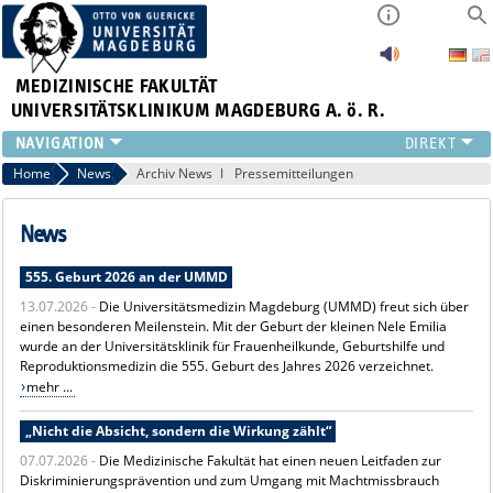
MEDIZINISCHE FAKULTÄT
UNIVERSITÄTSKLINIKUM MAGDEBURG A. ö. R.
INSTITUTE
Home
News
Archiv News
Pressemitteilungen
KLINIKEN
ZENTRALE EINRICHTUNGEN
News
FORSCHUNG
555. Geburt 2026 an der UMMD
PRESSE
13.07.2026 -
Die Universitätsmedizin Magdeburg (UMMD) freut sich über
ÜBER UNS
einen besonderen Meilenstein. Mit der Geburt der kleinen Nele Emilia
INTERNATIONAL
wurde an der Universitätsklinik für Frauenheilkunde, Geburtshilfe und
INTRANET
Reproduktionsmedizin die 555. Geburt des Jahres 2026 verzeichnet.
mehr ...
„Nicht die Absicht, sondern die Wirkung zählt“
07.07.2026 -
Die Medizinische Fakultät hat einen neuen Leitfaden zur
Diskriminierungsprävention und zum Umgang mit Machtmissbrauch