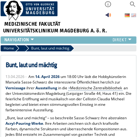
MEDIZINISCHE FAKULTÄT
UNIVERSITÄTSKLINIKUM MAGDEBURG A. ö. R.
INSTITUTE
Home
News
Bunt, laut und mächtig
KLINIKEN
ZENTRALE EINRICHTUNGEN
Bunt, laut und mächtig
FORSCHUNG
13.04.2026 -
Am
14. April 2026
um 18:00 Uhr lädt die Hobbykünstlerin
PRESSE
Manuela Sasse-Schwarz die interessierte Öffentlichkeit herzlich zur
ÜBER UNS
Vernissage
ihrer
Ausstellung
in die
Medizinische Zentralbibliothek
an
der Univesitätsmedizin Magdeburg (Leipziger Straße 44, Haus 41) ein. Die
INTERNATIONAL
feierliche Eröffnung wird musikalisch von der Cellistin Claudia Micheel
INTRANET
begleitet und bietet einen stimmungsvollen Einstieg in eine
farbenintensive Ausstellung.
„Bunt, laut und mächtig“ – so beschreibt Sasse-Schwarz ihre abstrakten
Acryl-Pouring-Werke
. Ihre Arbeiten zeichnen sich durch kraftvolle
Farben, dynamische Strukturen und überraschende Kompositionen aus.
Jedes Bild entsteht im Zusammenspiel von gezielter Technik und