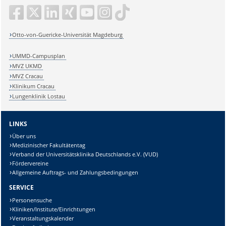
Otto-von-Guericke-Universität Magdeburg
UMMD-Campusplan
MVZ UKMD
MVZ Cracau
Klinikum Cracau
Lungenklinik Lostau
LINKS
Über uns
Medizinischer Fakultätentag
Verband der Universitätsklinika Deutschlands e.V. (VUD)
Fördervereine
Allgemeine Auftrags- und Zahlungsbedingungen
SERVICE
Personensuche
Kliniken/Institute/Einrichtungen
Veranstaltungskalender