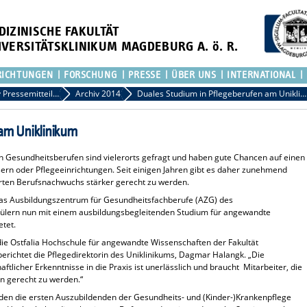
DIZINISCHE FAKULTÄT
IVERSITÄTSKLINIKUM MAGDEBURG A. ö. R.
RICHTUNGEN
FORSCHUNG
PRESSE
ÜBER UNS
INTERNATIONAL
Archiv Pressemitteilungen
Archiv 2014
Duales Studium in Pflegeberufen am Uniklinikum
 am Uniklinikum
n Gesundheitsberufen sind vielerorts gefragt und haben gute Chancen auf einen
ern oder Pflegeeinrichtungen. Seit einigen Jahren gibt es daher zunehmend
erten Berufsnachwuchs stärker gerecht zu werden.
das Ausbildungszentrum für Gesundheitsfachberufe (AZG) des
hülern nun mit einem ausbildungsbegleitenden Studium für angewandte
tet.
die Ostfalia Hochschule für angewandte Wissenschaften der Fakultät
richtet die Pflegedirektorin des Uniklinikums, Dagmar Halangk. „Die
icher Erkenntnisse in die Praxis ist unerlässlich und braucht Mitarbeiter, die
n gerecht zu werden.“
n die ersten Auszubildenden der Gesundheits- und (Kinder-)Krankenpflege