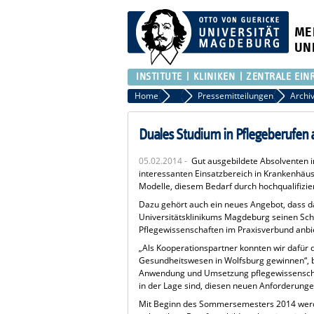
ME
UN
INSTITUTE
KLINIKEN
ZENTRALE EIN
Home
Presse
Pressemitteilungen
Duales Studium in Pflegeberufen
05.02.2014 -
Gut ausgebildete Absolventen i
interessanten Einsatzbereich in Krankenhäus
Modelle, diesem Bedarf durch hochqualifizi
Dazu gehört auch ein neues Angebot, dass 
Universitätsklinikums Magdeburg seinen Sc
Pflegewissenschaften im Praxisverbund anbie
„Als Kooperationspartner konnten wir dafür 
Gesundheitswesen in Wolfsburg gewinnen“, be
Anwendung und Umsetzung pflegewissenschaftl
in der Lage sind, diesen neuen Anforderunge
Mit Beginn des Sommersemesters 2014 werde