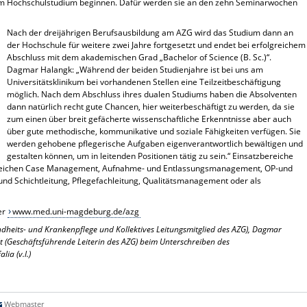
dem Hochschulstudium beginnen. Dafür werden sie an den zehn Seminarwochen
Nach der dreijährigen Berufsausbildung am AZG wird das Studium dann an
der Hochschule für weitere zwei Jahre fortgesetzt und endet bei erfolgreichem
Abschluss mit dem akademischen Grad „Bachelor of Science (B. Sc.)“.
Dagmar Halangk: „Während der beiden Studienjahre ist bei uns am
Universitätsklinikum bei vorhandenen Stellen eine Teilzeitbeschäftigung
möglich. Nach dem Abschluss ihres dualen Studiums haben die Absolventen
dann natürlich recht gute Chancen, hier weiterbeschäftigt zu werden, da sie
zum einen über breit gefächerte wissenschaftliche Erkenntnisse aber auch
über gute methodische, kommunikative und soziale Fähigkeiten verfügen. Sie
werden gehobene pflegerische Aufgaben eigenverantwortlich bewältigen und
gestalten können, um in leitenden Positionen tätig zu sein.“ Einsatzbereiche
 Bereichen Case Management, Aufnahme- und Entlassungsmanagement, OP-und
nd Schichtleitung, Pflegefachleitung, Qualitätsmanagement oder als
er
www.med.uni-magdeburg.de/azg
ndheits- und Krankenpflege und Kollektives Leitungsmitglied des AZG), Dagmar
t (Geschäftsführende Leiterin des AZG) beim Unterschreiben des
ia (v.l.)
Webmaster