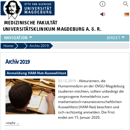
MEDIZINISCHE FAKULTÄT
UNIVERSITÄTSKLINIKUM MAGDEBURG A. ö. R.
INSTITUTE
Home
Archiv Pressemitteilungen
Archiv 2019
KLINIKEN
ZENTRALE EINRICHTUNGEN
Archiv 2019
FORSCHUNG
Anmeldung HAM-Nat-Auswahltest
PRESSE
03.12.2019 -
Abiturienten, die
ÜBER UNS
Humanmedizin an der OVGU Magdeburg
INTERNATIONAL
studieren möchten, sollten unbedingt die
INTRANET
vorgezogene Anmeldefrist zum
mathematisch-naturwissenschaftlichen
Auswahltest (HAM-Nat) beachten und
sich rechtzeitig anmelden. Die Frist
endet am 15. Januar 2020.
mehr ...