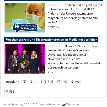
26.11.2019 -
Spitzenmedizin geht nur mit
Spitzenpersonal: Am 03. und 18.12.
finden an der Universitätsmedizin
Magdeburg Karrieretage statt. Komm
vorbei!
mehr ...
Forschungspreis und Dissertationspreise an Mediziner verliehen
22.11.2019 -
Beim 27. Akademischen
Festakt der Otto-von-Guericke-
Universität Magdeburg am 21.
November sind auch drei
Wissenschaftler der Universitätsmedizin
ausgezeichnet worden.
mehr ...
zurück
1
|
[2]
|
3
|
4
|
5
|
6
|
7
|
8
|
9
vor
RSS
Letzte Änderung: 20.01.2023 - Ansprechpartner:
Webmaster