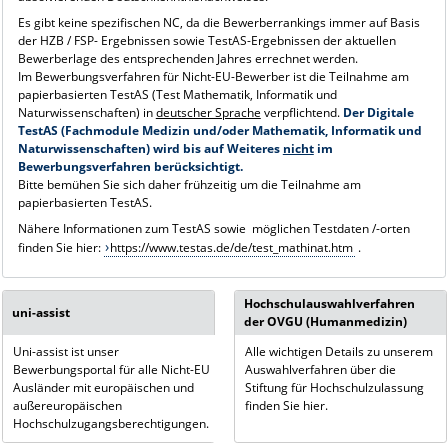
Es gibt keine spezifischen NC, da die Bewerberrankings immer auf Basis
der HZB / FSP- Ergebnissen sowie TestAS-Ergebnissen der aktuellen
Bewerberlage des entsprechenden Jahres errechnet werden.
Im Bewerbungsverfahren für Nicht-EU-Bewerber ist die Teilnahme am
papierbasierten TestAS (Test Mathematik, Informatik und
Naturwissenschaften) in
deutscher Sprache
verpflichtend.
Der Digitale
TestAS (Fachmodule Medizin und/oder Mathematik, Informatik und
Naturwissenschaften) wird bis auf Weiteres
nicht
im
Bewerbungsverfahren berücksichtigt.
Bitte bemühen Sie sich daher frühzeitig um die Teilnahme am
papierbasierten TestAS.
Nähere Informationen zum TestAS sowie möglichen Testdaten /-orten
finden Sie hier:
https://www.testas.de/de/test_mathinat.htm
.
Hochschulauswahlverfahren
uni-assist
der OVGU (Humanmedizin)
Uni-assist ist unser
Alle wichtigen Details zu unserem
Bewerbungsportal für alle Nicht-EU
Auswahlverfahren über die
Ausländer mit europäischen und
Stiftung für Hochschulzulassung
außereuropäischen
finden Sie hier.
Hochschulzugangsberechtigungen.