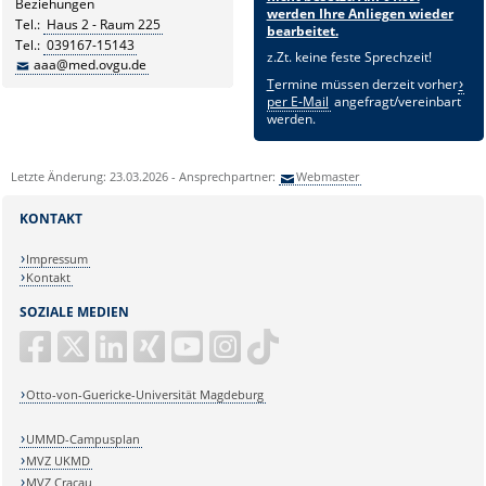
Beziehungen
werden Ihre Anliegen wieder
Tel.:
Haus 2 - Raum 225
bearbeitet.
Tel.:
039167-15143
z.Zt. keine feste Sprechzeit!
aaa@med.ovgu.de
T
ermine müssen derzeit vorher
per E-Mail
angefragt/vereinbart
werden.
Letzte Änderung: 23.03.2026 - Ansprechpartner:
Webmaster
KONTAKT
Impressum
Kontakt
SOZIALE MEDIEN
Otto-von-Guericke-Universität Magdeburg
UMMD-Campusplan
MVZ UKMD
MVZ Cracau