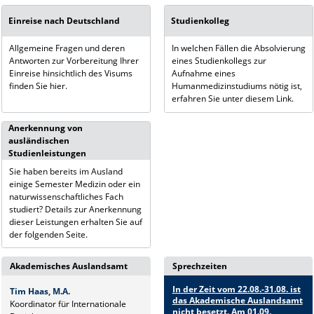
Einreise nach Deutschland
Studienkolleg
Allgemeine Fragen und deren
In welchen Fällen die Absolvierung
Antworten zur Vorbereitung Ihrer
eines Studienkollegs zur
Einreise hinsichtlich des Visums
Aufnahme eines
finden Sie hier.
Humanmedizinstudiums nötig ist,
erfahren Sie unter diesem Link.
Anerkennung von
ausländischen
Studienleistungen
Sie haben bereits im Ausland
einige Semester Medizin oder ein
naturwissenschaftliches Fach
studiert? Details zur Anerkennung
dieser Leistungen erhalten Sie auf
der folgenden Seite.
Akademisches Auslandsamt
Sprechzeiten
In der Zeit vom 22.08.-31.08. ist
Tim Haas, M.A.
das Akademische Auslandsamt
Koordinator für Internationale
nicht besetzt. Am 01.09.