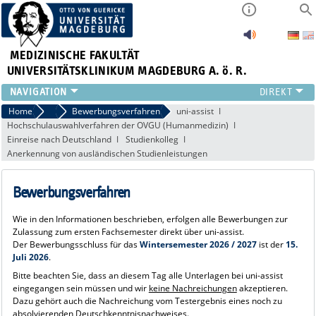
MEDIZINISCHE FAKULTÄT
UNIVERSITÄTSKLINIKUM MAGDEBURG A. ö. R.
INSTITUTE
Home
Vollstudium im Fach Humanmedizin
Bewerbungsverfahren
uni-assist
Hochschulauswahlverfahren der OVGU (Humanmedizin)
KLINIKEN
Einreise nach Deutschland
Studienkolleg
ZENTRALE EINRICHTUNGEN
Anerkennung von ausländischen Studienleistungen
FORSCHUNG
PRESSE
Bewerbungsverfahren
ÜBER UNS
INTERNATIONAL
Wie in den Informationen beschrieben, erfolgen alle Bewerbungen zur
Zulassung zum ersten Fachsemester direkt über uni-assist.
INTRANET
Der Bewerbungsschluss für das
Wintersemester 2026 / 2027
ist der
15.
Juli 2026
.
Bitte beachten Sie, dass an diesem Tag alle Unterlagen bei uni-assist
eingegangen sein müssen und wir
keine Nachreichungen
akzeptieren.
Dazu gehört auch die Nachreichung vom Testergebnis eines noch zu
absolvierenden Deutschkenntnisnachweises.