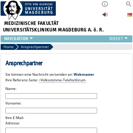
MEDIZINISCHE FAKULTÄT
UNIVERSITÄTSKLINIKUM MAGDEBURG A. ö. R.
INSTITUTE
Home
Ansprechpartner
KLINIKEN
ZENTRALE EINRICHTUNGEN
Ansprechpartner
FORSCHUNG
Sie können eine Nachricht versenden an:
Webmaster
PRESSE
Ihre Referenz-Seite:
Volksstimme-Telefonforum
ÜBER UNS
Name:
INTERNATIONAL
INTRANET
Vorname:
Ihre E-Mail-
Adresse: