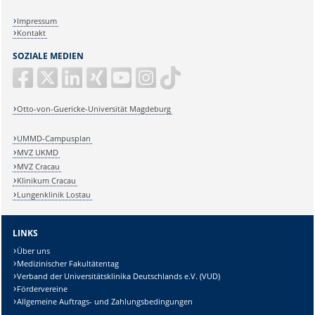
Impressum
Kontakt
SOZIALE MEDIEN
Otto-von-Guericke-Universität Magdeburg
UMMD-Campusplan
MVZ UKMD
MVZ Cracau
Klinikum Cracau
Lungenklinik Lostau
LINKS
Über uns
Medizinischer Fakultätentag
Verband der Universitätsklinika Deutschlands e.V. (VUD)
Fördervereine
Allgemeine Auftrags- und Zahlungsbedingungen